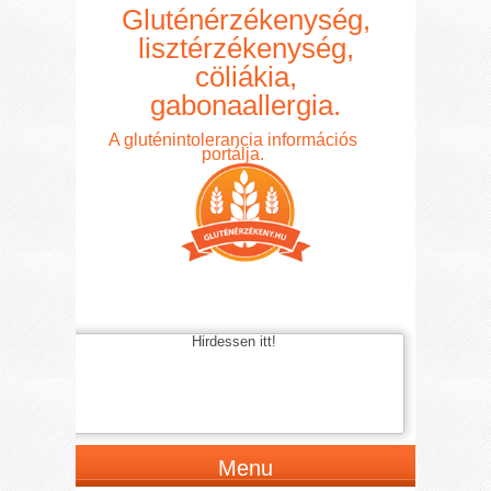
Gluténérzékenység,
lisztérzékenység,
cöliákia,
gabonaallergia.
A gluténintolerancia információs
portálja.
Hirdessen itt!
Menu