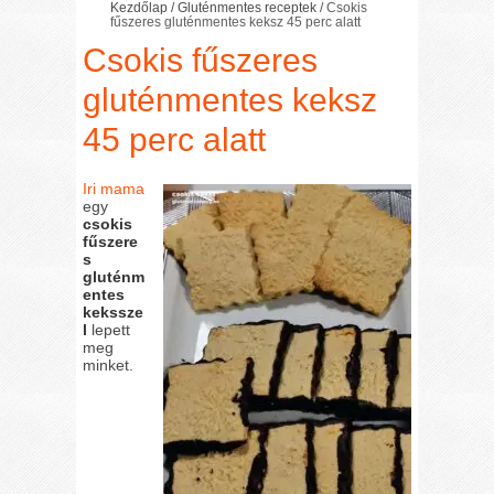
Kezdőlap
/
Gluténmentes receptek
/
Csokis
fűszeres gluténmentes keksz 45 perc alatt
Csokis fűszeres
gluténmentes keksz
45 perc alatt
Iri mama
egy
csokis
fűszere
s
gluténm
entes
kekssze
l
lepett
meg
minket.