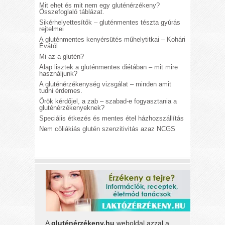
Mit ehet és mit nem egy gluténérzékeny?
Összefoglaló táblázat.
Sikérhelyettesítők – gluténmentes tészta gyúrás
rejtelmei
A gluténmentes kenyérsütés műhelytitkai – Kohári
Évától
Mi az a glutén?
Alap lisztek a gluténmentes diétában – mit mire
használjunk?
A gluténérzékenység vizsgálat – minden amit
tudni érdemes.
Örök kérdőjel, a zab – szabad-e fogyasztania a
gluténérzékenyeknek?
Speciális étkezés és mentes étel házhozszállítás
Nem cöliákiás glutén szenzitivitás azaz NCGS
A
gluténérzékeny.hu
weboldal azzal a