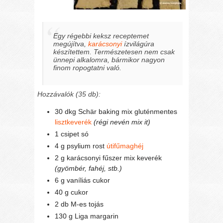
Egy régebbi keksz receptemet
megújítva,
karácsonyi
ízvilágúra
készítettem. Természetesen nem csak
ünnepi alkalomra, bármikor nagyon
finom ropogtatni való.
Hozzávalók (35 db):
30 dkg Schär baking mix gluténmentes
lisztkeverék
(régi nevén mix it)
1 csipet só
4 g psylium rost
útifűmaghéj
2 g karácsonyi fűszer mix keverék
(gyömbér, fahéj, stb.)
6 g vaníliás cukor
40 g cukor
2 db M-es tojás
130 g Liga margarin