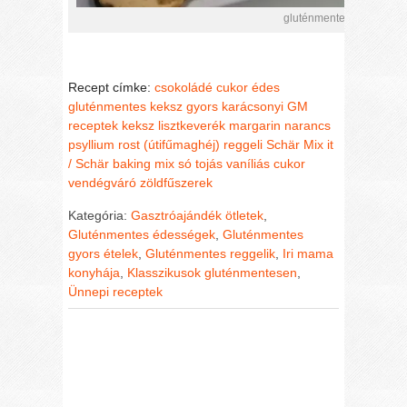
gluténmentes csokis kek
Recept címke:
csokoládé
cukor
édes
gluténmentes keksz
gyors
karácsonyi GM
receptek
keksz
lisztkeverék
margarin
narancs
psyllium rost (útifűmaghéj)
reggeli
Schär Mix it
/ Schär baking mix
só
tojás
vaníliás cukor
vendégváró
zöldfűszerek
Kategória:
Gasztróajándék ötletek
,
Gluténmentes édességek
,
Gluténmentes
gyors ételek
,
Gluténmentes reggelik
,
Iri mama
konyhája
,
Klasszikusok gluténmentesen
,
Ünnepi receptek