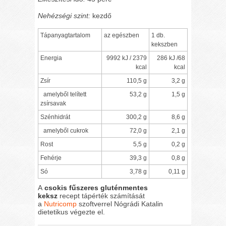
Nehézségi szint:
kezdő
Tápanyagtartalom
az egészben
1 db.
kekszben
Energia
9992 kJ / 2379
286 kJ /68
kcal
kcal
Zsír
110,5 g
3,2 g
amelyből telített
53,2 g
1,5 g
zsírsavak
Szénhidrát
300,2 g
8,6 g
amelyből cukrok
72,0 g
2,1 g
Rost
5,5 g
0,2 g
Fehérje
39,3 g
0,8 g
Só
3,78 g
0,11 g
A
csokis fűszeres gluténmentes
keksz
recept tápérték számítását
a
Nutricomp
szoftverrel Nógrádi Katalin
dietetikus végezte el.