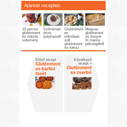
Ajánlott receptek:
10 perces
Szilvamárt
Gluténment
Magvas
gluténment
ásos
es
gluténment
es mikrós
pulykamell
mikróban
es kenyér
sütemény
sült
Iri mama
gluténment
pékségéből
es keksz
Előző recept
Következő
recept
»
Gluténment
Gluténment
es karfiol
es zserbó
fasírt