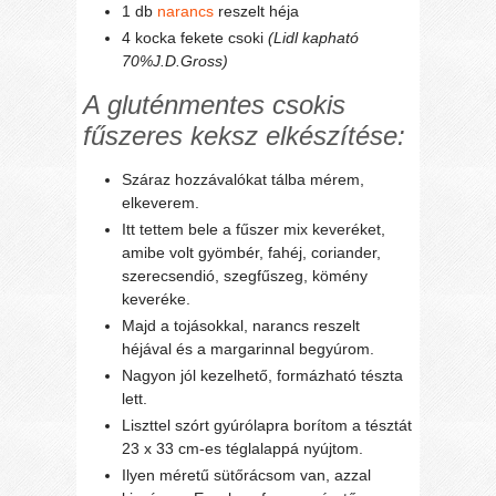
1 db
narancs
reszelt héja
4 kocka fekete csoki
(Lidl kapható
70%J.D.Gross)
A gluténmentes csokis
fűszeres keksz elkészítése:
Száraz hozzávalókat tálba mérem,
elkeverem.
Itt tettem bele a fűszer mix keveréket,
amibe volt gyömbér, fahéj, coriander,
szerecsendió, szegfűszeg, kömény
keveréke.
Majd a tojásokkal, narancs reszelt
héjával és a margarinnal begyúrom.
Nagyon jól kezelhető, formázható tészta
lett.
Liszttel szórt gyúrólapra borítom a tésztát
23 x 33 cm-es téglalappá nyújtom.
Ilyen méretű sütőrácsom van, azzal