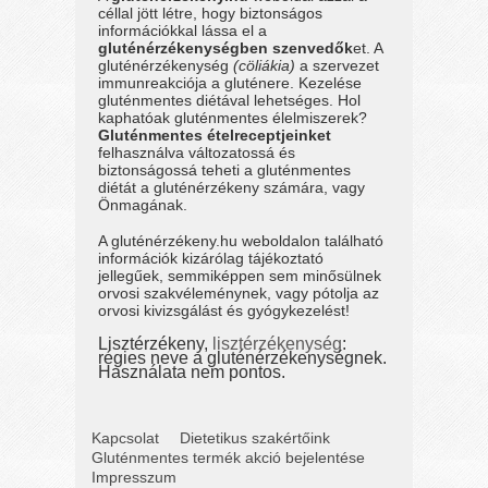
céllal jött létre, hogy biztonságos
információkkal lássa el a
gluténérzékenységben szenvedők
et. A
gluténérzékenység
(cöliákia)
a szervezet
immunreakciója a gluténere. Kezelése
gluténmentes diétával lehetséges. Hol
kaphatóak gluténmentes élelmiszerek?
Gluténmentes ételreceptjeinket
felhasználva változatossá és
biztonságossá teheti a gluténmentes
diétát a gluténérzékeny számára, vagy
Önmagának.
A gluténérzékeny.hu weboldalon található
információk kizárólag tájékoztató
jellegűek, semmiképpen sem minősülnek
orvosi szakvéleménynek, vagy pótolja az
orvosi kivizsgálást és gyógykezelést!
Lisztérzékeny,
lisztérzékenység
:
régies neve a gluténérzékenységnek.
Használata nem pontos.
Kapcsolat
Dietetikus szakértőink
Gluténmentes termék akció bejelentése
Impresszum