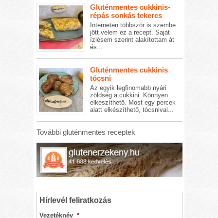
Gluténmentes cukkinis-
répás sonkás tekercs
Interneten többször is szembe
jött velem ez a recept. Saját
ízlésem szerint alakítottam át
és...
Gluténmentes cukkinis
tócsni
Az egyik legfinomabb nyári
zöldség a cukkini. Könnyen
elkészíthető. Most egy percek
alatt elkészíthető, tócsnival...
További gluténmentes receptek
Hírlevél feliratkozás
Vezetéknév
*