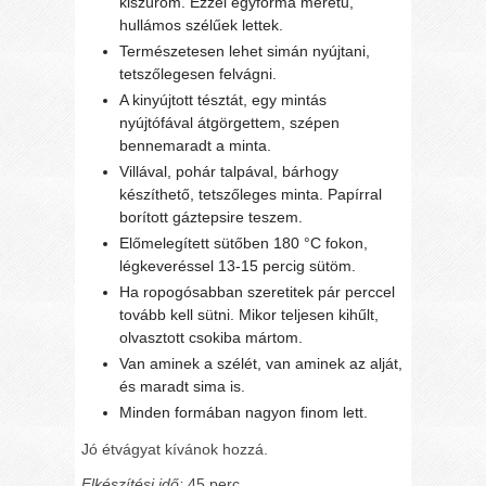
kiszúrom. Ezzel egyforma méretű,
hullámos szélűek lettek.
Természetesen lehet simán nyújtani,
tetszőlegesen felvágni.
A kinyújtott tésztát, egy mintás
nyújtófával átgörgettem, szépen
bennemaradt a minta.
Villával, pohár talpával, bárhogy
készíthető, tetszőleges minta. Papírral
borított gáztepsire teszem.
Előmelegített sütőben 180 °C fokon,
légkeveréssel 13-15 percig sütöm.
Ha ropogósabban szeretitek pár perccel
tovább kell sütni. Mikor teljesen kihűlt,
olvasztott csokiba mártom.
Van aminek a szélét, van aminek az alját,
és maradt sima is.
Minden formában nagyon finom lett.
Jó étvágyat kívánok hozzá.
Elkészítési idő:
45 perc