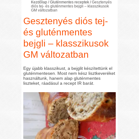
Kezdőlap
/
Gluténmentes receptek
/
Gesztenyés
diós tej- és gluténmentes bejgli – klasszikusok
GM változatban
Gesztenyés diós tej-
és gluténmentes
bejgli – klasszikusok
GM változatban
Egy újabb klasszikust, a bejglit készítettünk el
gluténmentesen. Most nem kész lisztkeveréket
használtunk, hanem alap gluténmentes
liszteket, ráadásul a recept IR barát.