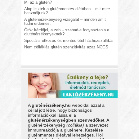
Mi az a glutén?
Alap lisztek a gluténmentes diétában – mit mire
használjunk?
A gluténérzékenység vizsgálat – minden amit
tudni érdemes.
Örök kérdőjel, a zab – szabad-e fogyasztania a
gluténérzékenyeknek?
Speciális étkezés és mentes étel házhozszállítás
Nem cöliákiás glutén szenzitivitás azaz NCGS
A
gluténérzékeny.hu
weboldal azzal a
céllal jött létre, hogy biztonságos
információkkal lássa el a
gluténérzékenységben szenvedők
et. A
gluténérzékenység
(cöliákia)
a szervezet
immunreakciója a gluténere. Kezelése
gluténmentes diétával lehetséges. Hol