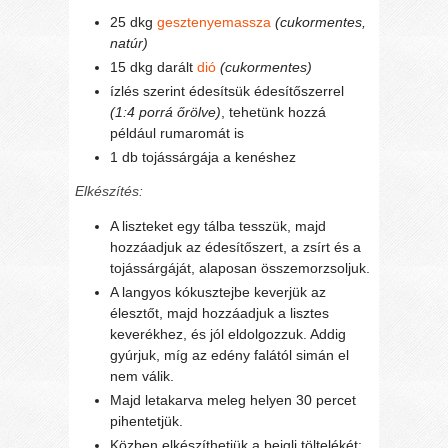
25 dkg
gesztenyemassza
(cukormentes,
natúr)
15 dkg darált
dió
(cukormentes)
ízlés szerint édesítsük édesítőszerrel
(1:4 porrá őrölve)
, tehetünk hozzá
például rumaromát is
1 db tojássárgája a kenéshez
Elkészítés:
A liszteket egy tálba tesszük, majd
hozzáadjuk az édesítőszert, a zsírt és a
tojássárgáját, alaposan összemorzsoljuk.
A langyos kókusztejbe keverjük az
élesztőt, majd hozzáadjuk a lisztes
keverékhez, és jól eldolgozzuk. Addig
gyúrjuk, míg az edény falától simán el
nem válik.
Majd letakarva meleg helyen 30 percet
pihentetjük.
Közben elkészíthetjük a bejgli töltelékét: