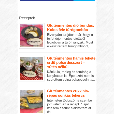
Receptek
Gluténmentes dió bundás,
Kolos féle túrógombóc
Bizonyára tudjátok már, hogy a
tejfehérje mentes diétából
legjobban a túró hiányzik. Most
elkészítettem túrógombócot,...
Gluténmentes hamis fekete
erdő pohárdesszert –
sütés nélkül
Kánikula, meleg és forróság a
konyhában is. Épp ezért nem is
szerettem volna bekapcsolni a...
Gluténmentes cukkinis-
répás sonkás tekercs
Interneten többször is szembe
jött velem ez a recept. Saját
ízlésem szerint alakítottam át
és...