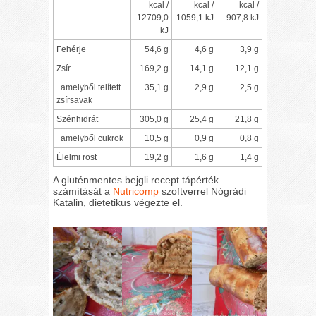
kcal /
kcal /
kcal /
12709,0
1059,1 kJ
907,8 kJ
kJ
Fehérje
54,6 g
4,6 g
3,9 g
Zsír
169,2 g
14,1 g
12,1 g
amelyből telített
35,1 g
2,9 g
2,5 g
zsírsavak
Szénhidrát
305,0 g
25,4 g
21,8 g
amelyből cukrok
10,5 g
0,9 g
0,8 g
Élelmi rost
19,2 g
1,6 g
1,4 g
A gluténmentes bejgli recept tápérték
számítását a
Nutricomp
szoftverrel Nógrádi
Katalin, dietetikus végezte el.