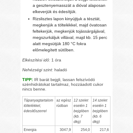
a gesztenyemasszát a dióval alaposan
elkeverjük és édesítjük.
Rizslisztes lapon kinyújtjuk a tésztát,
megkenjük a töltelékkel, majd óvatosan
feltekerjük, megkenjük tojássárgájával,
megszurkáljuk villával, majd kb. 15 perc
alatt megsütjük 180 °C fokra
előmelegített sütőben.
Elkészítési idő:
1 óra
Nehézségi szint:
haladó
TIPP:
IR barát bejgli, lassan felszívódó
szénhidrátokat tartalmaz, hozzáadott cukor
nincs benne.
Tápanyagtartalom
az egész
12 szelet
14 szelet
töltelékkel,
rúdban
esetén 1
esetén 1
édesítőszerrel
bejgliben
bejgliben
(kb. 7
(kb. 6
dkg)
dkg)
Energia
3047,9
254,0
217,6