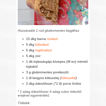
Hozzávalók 1 rúd gluténmentes bejglihez
15 dkg barna
rizsliszt
5 dkg
kölesliszt
5 dkg
hajdinaliszt
5 dkg zsír
1 db tojássárgája közepes
(M-es)
méretű
tojásból
3 g gluténmentes porélesztő
1 dl langyos kókusztej
(
kókuszital
)
2 dkg édesítőszer
(*1:4)
porrá őrölve
* 1 adag édesítőszer 4 adag cukor édesítő
erejével egyenértékű
Töltelék: