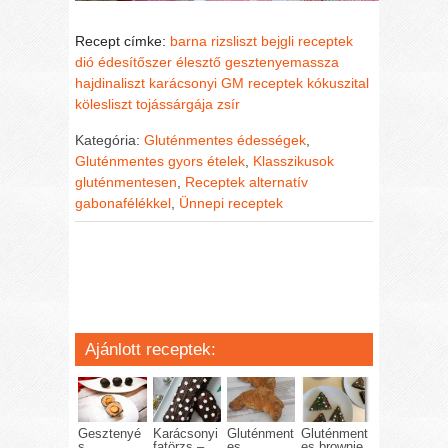
Recept címke:
barna rizsliszt
bejgli receptek
dió
édesítőszer
élesztő
gesztenyemassza
hajdinaliszt
karácsonyi GM receptek
kókuszital
kölesliszt
tojássárgája
zsír
Kategória:
Gluténmentes édességek
,
Gluténmentes gyors ételek
,
Klasszikusok
gluténmentesen
,
Receptek alternatív
gabonafélékkel
,
Ünnepi receptek
Ajánlott receptek:
Gesztenyé
Karácsonyi
Gluténment
Gluténment
s
fatörzs –
es
es brownie