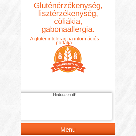
Gluténérzékenység,
lisztérzékenység,
cöliákia,
gabonaallergia.
A gluténintolerancia információs
portálja.
Hirdessen itt!
Menu