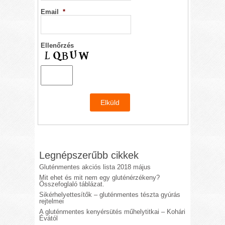
Email
*
Ellenőrzés
Legnépszerűbb cikkek
Gluténmentes akciós lista 2018 május
Mit ehet és mit nem egy gluténérzékeny?
Összefoglaló táblázat.
Sikérhelyettesítők – gluténmentes tészta gyúrás
rejtelmei
A gluténmentes kenyérsütés műhelytitkai – Kohári
Évától