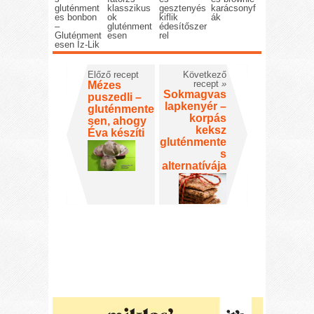
gluténment
klasszikus
gesztenyés
karácsonyf
es bonbon
ok
kiflik
ák
–
gluténment
édesítőszer
Gluténment
esen
rel
esen Íz-Lik
Előző recept
Következő
recept
»
Mézes
Sokmagvas
puszedli –
lapkenyér –
gluténmente
korpás
sen, ahogy
keksz
Éva készíti
gluténmente
s
alternatívája