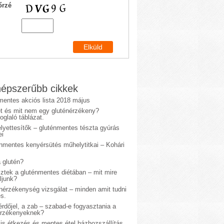
őrzé
épszerűbb cikkek
mentes akciós lista 2018 május
et és mit nem egy gluténérzékeny?
glaló táblázat.
lyettesítők – gluténmentes tészta gyúrás
ei
énmentes kenyérsütés műhelytitkai – Kohári
 glutén?
sztek a gluténmentes diétában – mit mire
ljunk?
énérzékenység vizsgálat – minden amit tudni
s.
rdőjel, a zab – szabad-e fogyasztania a
érzékenyeknek?
is étkezés és mentes étel házhozszállítás