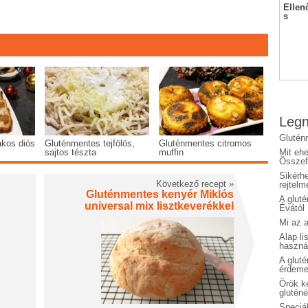
Ellen
s
Legn
Glutén
kos diós
Gluténmentes tejfölös,
Gluténmentes citromos
sajtos tészta
muffin
Mit eh
Összefo
Sikérhe
Következő recept
»
rejtelm
Gluténmentes kenyér Miklós
A glut
universal mix lisztkeverékkel
Évától
Mi az a
Alap li
haszná
A glut
érdeme
Örök ké
glutén
Speciál