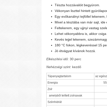
Tészta hozzávalóit begyúrom.
Vékonyan liszttel hintett gyúrólap
Egy evőkanálnyi tejföllel lekenem, 
Mivel a tésztába van már sajt, ide 
Feltekerem, egy ujjnyi vastag sze
Lehet vékonyabbra is, akkor csiga 
Kevés tejjel lekenem, szezámmag
180 °C fokon, légkeveréssel 15 pe
Jó étvágyat kívánok hozzá.
Elkészítési idő:
30 perc
Nehézségi szint:
kezdő
Tápanyagtartalom
az egés
Energia
55
Zsír
amelyből telített zsírsavak
Szénhidrát