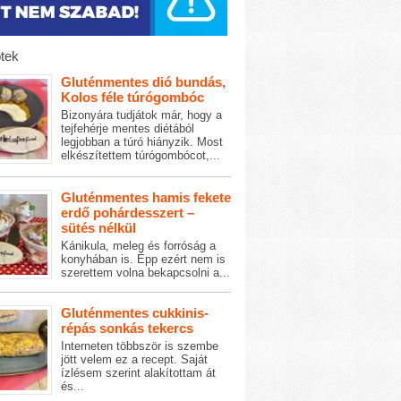
tek
Gluténmentes dió bundás,
Kolos féle túrógombóc
Bizonyára tudjátok már, hogy a
tejfehérje mentes diétából
legjobban a túró hiányzik. Most
elkészítettem túrógombócot,...
Gluténmentes hamis fekete
erdő pohárdesszert –
sütés nélkül
Kánikula, meleg és forróság a
konyhában is. Épp ezért nem is
szerettem volna bekapcsolni a...
Gluténmentes cukkinis-
répás sonkás tekercs
Interneten többször is szembe
jött velem ez a recept. Saját
ízlésem szerint alakítottam át
és...