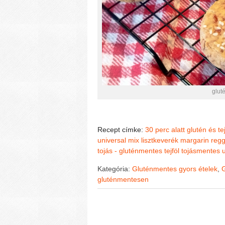
glut
Recept címke:
30 perc alatt
glutén és t
universal mix lisztkeverék
margarin
regg
tojás - gluténmentes
tejföl
tojásmentes
Kategória:
Gluténmentes gyors ételek
,
G
gluténmentesen