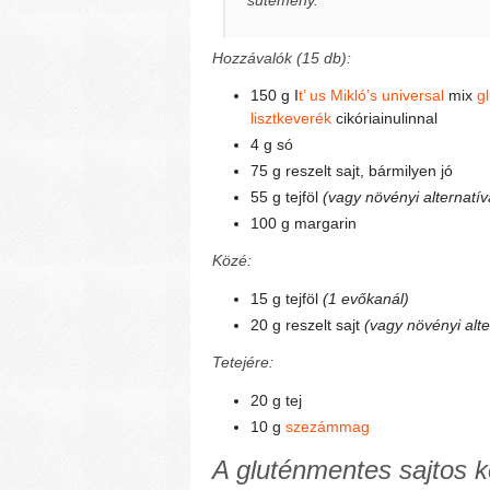
Hozzávalók (15 db):
150 g I
t’ us Mikló’s universal
mix
g
lisztkeverék
cikóriainulinnal
4 g só
75 g reszelt sajt, bármilyen jó
55 g tejföl
(vagy növényi alternatív
100 g margarin
Közé:
15 g tejföl
(1 evőkanál)
20 g reszelt sajt
(vagy növényi alte
Tetejére:
20 g tej
10 g
szezámmag
A gluténmentes sajtos k