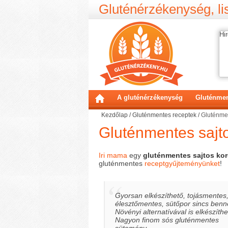
Gluténérzékenység, lis
Hir
A gluténérzékenység
Gluténmen
Kezdőlap
/
Gluténmentes receptek
/
Gluténme
Gluténmentes sajt
Iri mama
egy
gluténmentes sajtos ko
gluténmentes
receptgyűjteményünket
!
Gyorsan elkészíthető, tojásmentes
élesztőmentes, sütőpor sincs benn
Növényi alternatívával is elkészíthe
Nagyon finom sós gluténmentes
sütemény.