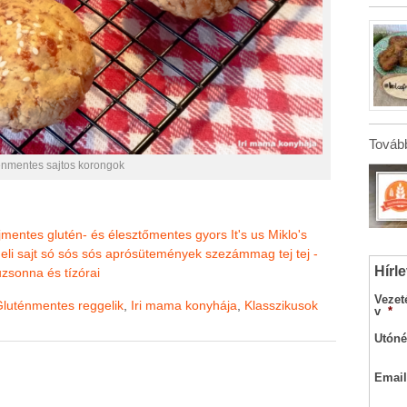
Tovább
énmentes sajtos korongok
ejmentes
glutén- és élesztőmentes
gyors
It's us Miklo's
eli
sajt
só
sós
sós aprósütemények
szezámmag
tej
tej -
Hírle
uzsonna és tízórai
Vezet
luténmentes reggelik
,
Iri mama konyhája
,
Klasszikusok
v
*
Utóné
Email