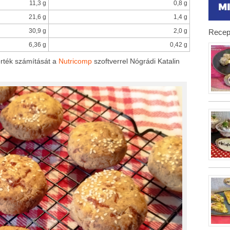
11,3 g
0,8 g
21,6 g
1,4 g
30,9 g
2,0 g
Recep
6,36 g
0,42 g
rték számítását a
Nutricomp
szoftverrel Nógrádi Katalin