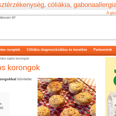
ztérzékenység, cöliákia, gabonaallergia
A glu
dessen itt!
tes receptek
Cöliákia diagnosztizálása és kezelése
Partnereink
ntes sajtos korongok
os korongok
rongokkal
bővítette
,
e.
tő.