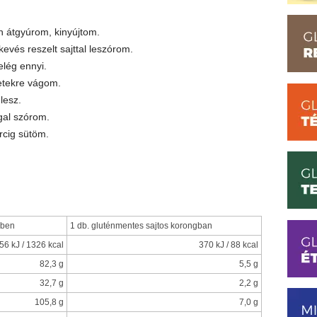
on átgyúrom, kinyújtom.
kevés reszelt sajttal leszórom.
elég ennyi.
letekre vágom.
lesz.
gal szórom.
rcig sütöm.
zben
1 db. gluténmentes sajtos korongban
56 kJ / 1326 kcal
370 kJ / 88 kcal
82,3 g
5,5 g
32,7 g
2,2 g
105,8 g
7,0 g