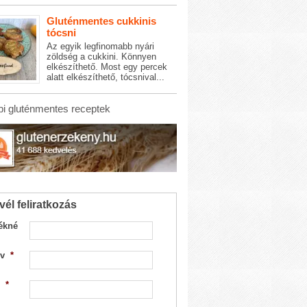
Gluténmentes cukkinis
tócsni
Az egyik legfinomabb nyári
zöldség a cukkini. Könnyen
elkészíthető. Most egy percek
alatt elkészíthető, tócsnival...
i gluténmentes receptek
vél feliratkozás
ékné
v
*
*