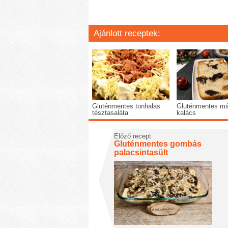
Ajánlott receptek:
Gluténmentes tonhalas
Gluténmentes má
tésztasaláta
kalács
Előző recept
Gluténmentes gombás
palacsintasült