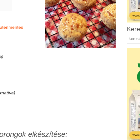
luténmentes
Kere
a)
rnatíva)
orongok elkészítése: