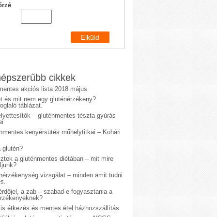
őrzé
épszerűbb cikkek
mentes akciós lista 2018 május
et és mit nem egy gluténérzékeny?
glaló táblázat.
lyettesítők – gluténmentes tészta gyúrás
ei
énmentes kenyérsütés műhelytitkai – Kohári
 glutén?
sztek a gluténmentes diétában – mit mire
ljunk?
énérzékenység vizsgálat – minden amit tudni
s.
rdőjel, a zab – szabad-e fogyasztania a
érzékenyeknek?
is étkezés és mentes étel házhozszállítás