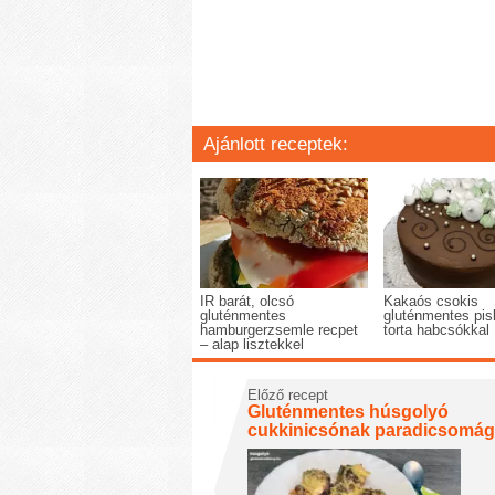
Ajánlott receptek:
IR barát, olcsó
Kakaós csokis
gluténmentes
gluténmentes pis
hamburgerzsemle recpet
torta habcsókkal
– alap lisztekkel
Előző recept
Gluténmentes húsgolyó
cukkinicsónak paradicsomá