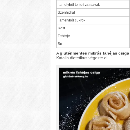
amelyből telített zsírsavak
Szénhidrát
amelyből cukrok
Rost
Fehérje
Só
A
gluténmentes mikrós fahéjas csiga
Katalin dietetikus végezte el.