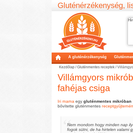
Gluténérzékenység, lis
Hir
A gluténérzékenység
Gluténmen
Kezdőlap
/
Gluténmentes receptek
/
Villámgyo
Villámgyors mikrób
fahéjas csiga
Iri mama
egy
gluténmentes mikróban s
bővítette gluténmentes
receptgyűjtemé
Nem mondom hogy minden nap ily
fogok sütni, de ha hirtelen valami 