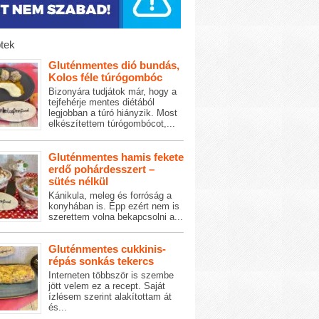
tek
Gluténmentes dió bundás,
Kolos féle túrógombóc
Bizonyára tudjátok már, hogy a
tejfehérje mentes diétából
legjobban a túró hiányzik. Most
elkészítettem túrógombócot,...
Gluténmentes hamis fekete
erdő pohárdesszert –
sütés nélkül
Kánikula, meleg és forróság a
konyhában is. Épp ezért nem is
szerettem volna bekapcsolni a...
Gluténmentes cukkinis-
répás sonkás tekercs
Interneten többször is szembe
jött velem ez a recept. Saját
ízlésem szerint alakítottam át
és...