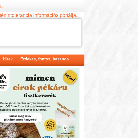
.
ténintolerancia információs portálja.
Hírek
Érdekes, fontos, hasznos