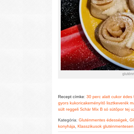
glutén
Recept címke:
30 perc alatt
cukor
édes
gyors
kukoricakeményítő
lisztkeverék
m
sült
reggeli
Schär Mix B
só
sütőpor
tej
u
Kategória:
Gluténmentes édességek
,
Gl
konyhája
,
Klasszikusok gluténmentesen