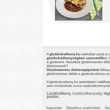
A
gluténérzékeny.hu
weboldal azzal a cé
gluténérzékenységben szenvedők
et.
a gluténere. Kezelése gluténmentes dié
élelmiszerek?
Gluténmentes ételreceptjeinket
felhas
gluténmentes diétát a gluténérzékeny 
A gluténérzékeny.hu weboldalon találhat
sem minősülnek orvosi szakvéleménynek, 
Lisztérzékeny,
lisztérzékenység
: ré
pontos.
Kapcsolat
Dietetikus szakértőink
Glu