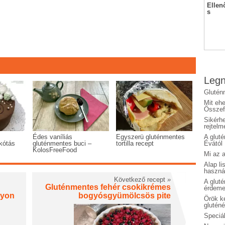
Ellen
s
Legn
Glutén
Mit eh
Összefo
Sikérhe
rejtelm
Édes vaníliás
Egyszerü gluténmentes
A glut
kótás
gluténmentes buci –
tortilla recept
Évától
KolosFreeFood
Mi az a
Alap li
haszná
Következő recept
»
A glut
Gluténmentes fehér csokikrémes
érdeme
gyon
bogyósgyümölcsös pite
Örök ké
glutén
Speciál