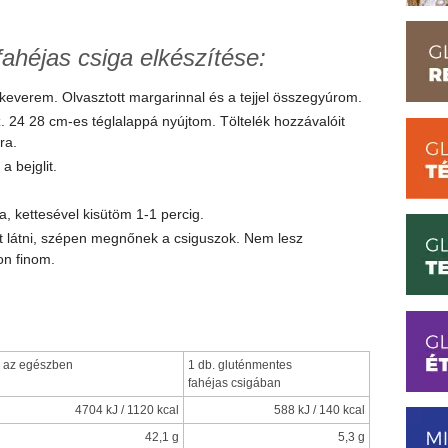
ahéjas csiga elkészítése:
 elkeverem. Olvasztott margarinnal és a tejjel összegyúrom.
sz. 24 28 cm-es téglalappá nyújtom. Töltelék hozzávalóit
ra.
a bejglit.
a, kettesével kisütöm 1-1 percig.
et látni, szépen megnőnek a csiguszok. Nem lesz
on finom.
az egészben
1 db. gluténmentes
fahéjas csigában
4704 kJ / 1120 kcal
588 kJ / 140 kcal
42,1 g
5,3 g