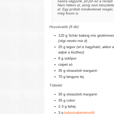
nasira vágyunk, jól jön ez a recept.
Nem hittem el, amíg nem készítet
el. Egy próbát mindenkinek megér,
még finom is.
Hozzávalók (8 db):
120 g Schär baking mix gluténme
(régi nevén mix it)
20 g tejpor
(el is hagyható, akkor
adjuk a liszthez)
8 g sütőpor
csipet só
35 g olvasztott margarin
70 g langyos tej
Töltelék:
30 g olvasztott margarin
35 g cukor
2-3 g fahéj
3 g
kukoricakeményítő