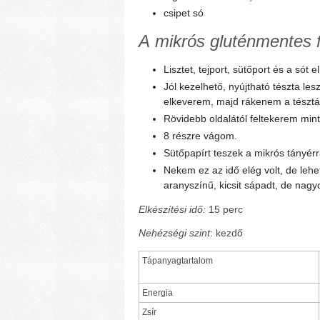
csipet só
A
mikrós
gluténmentes f
Lisztet, tejport, sütőport és a sót
Jól kezelhető, nyújtható tészta le
elkeverem, majd rákenem a tésztá
Rövidebb oldalától feltekerem mint 
8 részre vágom.
Sütőpapírt teszek a mikrós tányérr
Nekem ez az idő elég volt, de leh
aranyszínű, kicsit sápadt, de nagy
Elkészítési idő:
15 perc
Nehézségi szint
: kezdő
Tápanyagtartalom
Energia
Zsír