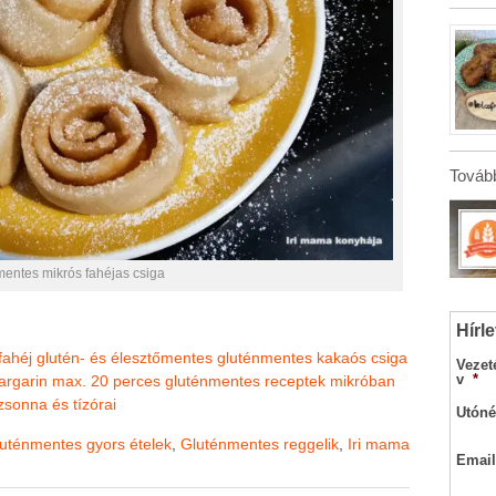
Tovább
mentes mikrós fahéjas csiga
Hírle
fahéj
glutén- és élesztőmentes
gluténmentes kakaós csiga
Vezet
v
*
argarin
max. 20 perces gluténmentes receptek
mikróban
zsonna és tízórai
Utóné
uténmentes gyors ételek
,
Gluténmentes reggelik
,
Iri mama
Email