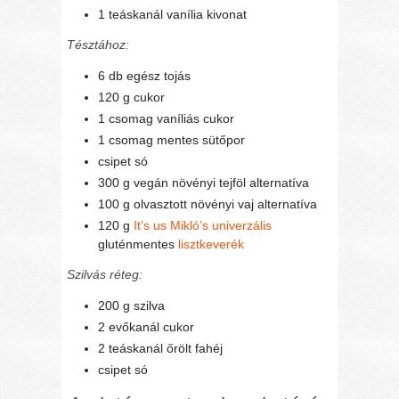
1 teáskanál vanília kivonat
Tésztához:
6 db egész tojás
120 g cukor
1 csomag vaníliás cukor
1 csomag mentes sütőpor
csipet só
300 g vegán növényi tejföl alternatíva
100 g olvasztott növényi vaj alternatíva
120 g
It’s us Mikló’s univerzális
gluténmentes
lisztkeverék
Szilvás réteg:
200 g szilva
2 evőkanál cukor
2 teáskanál őrölt fahéj
csipet só