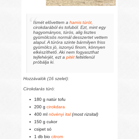
Ismét elővettem a
hamis túrót,
cirokdarából és tofuból. Ezt, mint egy
hagyományos, túrós, alig lisztes
gyümölcsös normál desszertet vettem
alapul. A túróra szinte bármilyen friss
gyümölcs jó, iszonyú finom, könnyen
elkészíthető. Aki nem fogyaszthat
tejfehérjét, ezt a
pitét
feltétlenül
próbálja ki.
Hozzávalók (16 szelet):
Cirokdarás túró:
180 g natúr tofu
200 g
cirokdara
400 ml
növényi ital
(most rizsital)
150 g cukor
csipet só
1 db bio
citrom