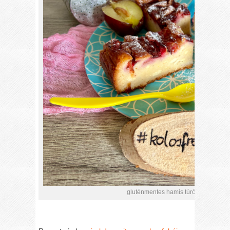
gluténmentes hamis túrós szilvás, g