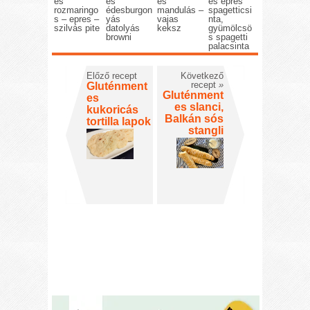
es
es
es
es epres
rozmaringo
édesburgon
mandulás –
spagetticsi
s – epres –
yás
vajas
nta,
szilvás pite
datolyás
keksz
gyümölcsö
browni
s spagetti
palacsinta
Előző recept
Következő
recept
»
Gluténment
Gluténment
es
es slanci,
kukoricás
Balkán sós
tortilla lapok
stangli