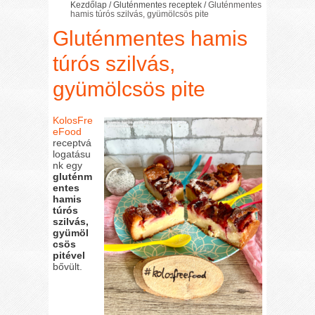
Kezdőlap
/
Gluténmentes receptek
/
Gluténmentes
hamis túrós szilvás, gyümölcsös pite
Gluténmentes hamis
túrós szilvás,
gyümölcsös pite
KolosFre
eFood
receptvá
logatásu
nk egy
gluténm
entes
hamis
túrós
szilvás,
gyümöl
csös
pitével
bővült.