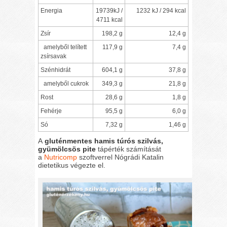
Energia
19739kJ /
1232 kJ / 294 kcal
4711 kcal
Zsír
198,2 g
12,4 g
amelyből telített
117,9 g
7,4 g
zsírsavak
Szénhidrát
604,1 g
37,8 g
amelyből cukrok
349,3 g
21,8 g
Rost
28,6 g
1,8 g
Fehérje
95,5 g
6,0 g
Só
7,32 g
1,46 g
A
gluténmentes hamis túrós szilvás,
gyümölcsös pite
tápérték számítását
a
Nutricomp
szoftverrel Nógrádi Katalin
dietetikus végezte el.