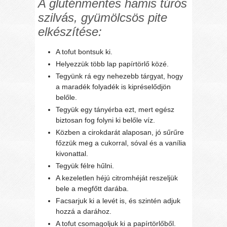
A gluténmentes hamis túrós
szilvás, gyümölcsös pite
elkészítése:
A tofut bontsuk ki.
Helyezzük több lap papírtörlő közé.
Tegyünk rá egy nehezebb tárgyat, hogy
a maradék folyadék is kipréselődjön
belőle.
Tegyük egy tányérba ezt, mert egész
biztosan fog folyni ki belőle víz.
Közben a cirokdarát alaposan, jó sűrűre
főzzük meg a cukorral, sóval és a vanília
kivonattal.
Tegyük félre hűlni.
A kezeletlen héjú citromhéját reszeljük
bele a megfőtt darába.
Facsarjuk ki a levét is, és szintén adjuk
hozzá a darához.
A tofut csomagoljuk ki a papírtörlőből.