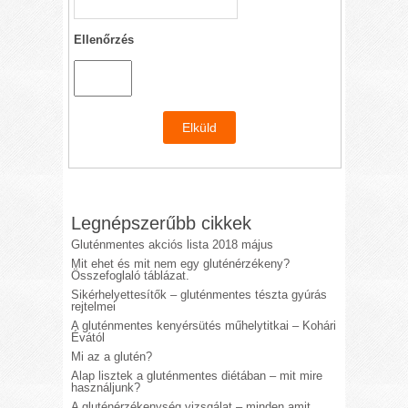
Ellenőrzés
Legnépszerűbb cikkek
Gluténmentes akciós lista 2018 május
Mit ehet és mit nem egy gluténérzékeny?
Összefoglaló táblázat.
Sikérhelyettesítők – gluténmentes tészta gyúrás
rejtelmei
A gluténmentes kenyérsütés műhelytitkai – Kohári
Évától
Mi az a glutén?
Alap lisztek a gluténmentes diétában – mit mire
használjunk?
A gluténérzékenység vizsgálat – minden amit