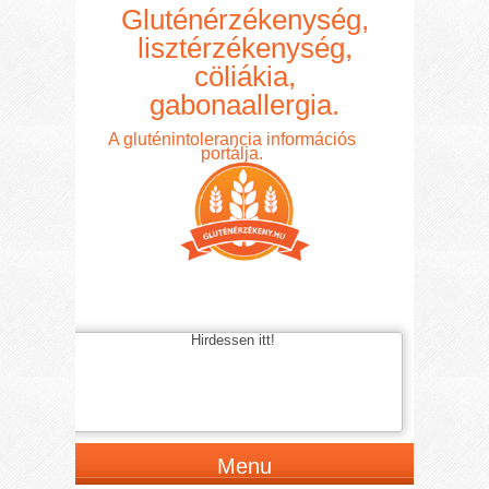
Gluténérzékenység,
lisztérzékenység,
cöliákia,
gabonaallergia.
A gluténintolerancia információs
portálja.
Hirdessen itt!
Menu