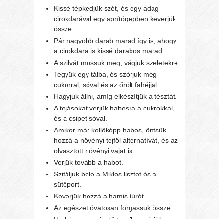
Kissé tépkedjük szét, és egy adag
cirokdarával egy aprítógépben keverjük
össze.
Pár nagyobb darab marad így is, ahogy
a cirokdara is kissé darabos marad.
A szilvát mossuk meg, vágjuk szeletekre.
Tegyük egy tálba, és szórjuk meg
cukorral, sóval és az őrölt fahéjjal.
Hagyjuk állni, amíg elkészítjük a tésztát.
A tojásokat verjük habosra a cukrokkal,
és a csipet sóval.
Amikor már kellőképp habos, öntsük
hozzá a növényi tejföl alternatívát, és az
olvasztott növényi vajat is.
Verjük tovább a habot.
Szitáljuk bele a Miklos lisztet és a
sütőport.
Keverjük hozzá a hamis túrót.
Az egészet óvatosan forgassuk össze.