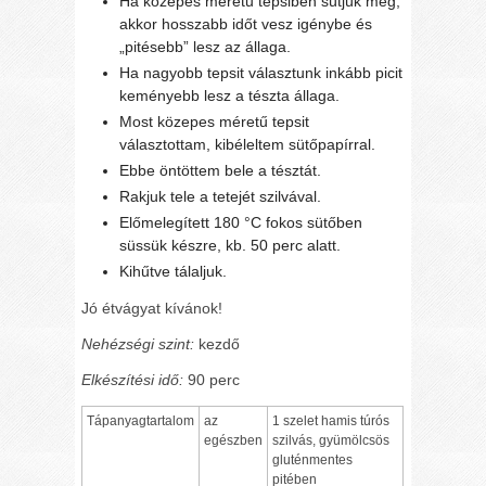
Ha közepes méretű tepsiben sütjük meg,
akkor hosszabb időt vesz igénybe és
„pitésebb” lesz az állaga.
Ha nagyobb tepsit választunk inkább picit
keményebb lesz a tészta állaga.
Most közepes méretű tepsit
választottam, kibéleltem sütőpapírral.
Ebbe öntöttem bele a tésztát.
Rakjuk tele a tetejét szilvával.
Előmelegített 180 °C fokos sütőben
süssük készre, kb. 50 perc alatt.
Kihűtve tálaljuk.
Jó étvágyat kívánok!
Nehézségi szint:
kezdő
Elkészítési idő:
90 perc
Tápanyagtartalom
az
1 szelet hamis túrós
egészben
szilvás, gyümölcsös
gluténmentes
pitében