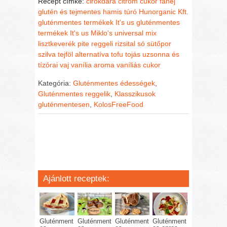
Recept címke:
cirokdara
citrom
cukor
fahéj
glutén és tejmentes
hamis túró
Hunorganic Kft.
gluténmentes termékek
It's us gluténmentes
termékek
It's us Miklo's universal mix
lisztkeverék
pite
reggeli
rizsital
só
sütőpor
szilva
tejföl alternatíva
tofu
tojás
uzsonna és
tízórai
vaj
vanília aroma
vaníliás cukor
Kategória:
Gluténmentes édességek
,
Gluténmentes reggelik
,
Klasszikusok
gluténmentesen
,
KolosFreeFood
Ajánlott receptek:
Gluténment
Gluténment
Gluténment
Gluténment