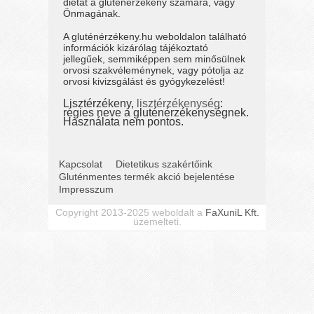
diétát a gluténérzékeny számára, vagy
Önmagának.
A gluténérzékeny.hu weboldalon található
információk kizárólag tájékoztató
jellegűek, semmiképpen sem minősülnek
orvosi szakvéleménynek, vagy pótolja az
orvosi kivizsgálást és gyógykezelést!
Lisztérzékeny,
lisztérzékenység
:
régies neve a gluténérzékenységnek.
Használata nem pontos.
Kapcsolat
Dietetikus szakértőink
Gluténmentes termék akció bejelentése
Impresszum
Copyright 2013-2025 weboldalt a
FaXuniL Kft.
üzemelteti.