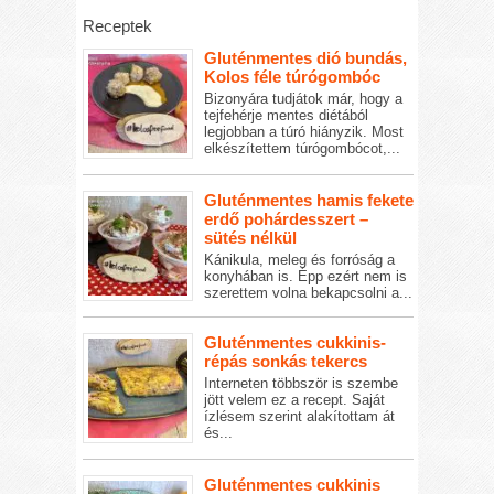
Receptek
Gluténmentes dió bundás,
Kolos féle túrógombóc
Bizonyára tudjátok már, hogy a
tejfehérje mentes diétából
legjobban a túró hiányzik. Most
elkészítettem túrógombócot,...
Gluténmentes hamis fekete
erdő pohárdesszert –
sütés nélkül
Kánikula, meleg és forróság a
konyhában is. Épp ezért nem is
szerettem volna bekapcsolni a...
Gluténmentes cukkinis-
répás sonkás tekercs
Interneten többször is szembe
jött velem ez a recept. Saját
ízlésem szerint alakítottam át
és...
Gluténmentes cukkinis