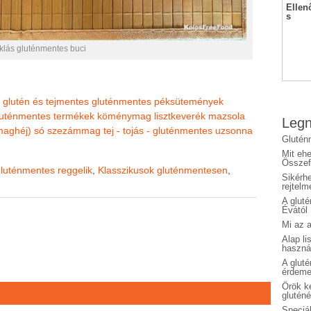
Ellen
s
klás gluténmentes buci
glutén és tejmentes
gluténmentes péksütemények
gluténmentes termékek
köménymag
lisztkeverék
mazsola
Legn
űmaghéj)
só
szezámmag
tej - tojás - gluténmentes
uzsonna
Glutén
Mit eh
Összefo
luténmentes reggelik
,
Klasszikusok gluténmentesen
,
Sikérhe
rejtelm
A glut
Évától
Mi az a
Alap li
haszná
A glut
érdeme
Örök ké
glutén
Speciál