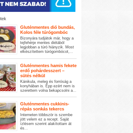
tek
Gluténmentes dió bundás,
Kolos féle túrógombóc
Bizonyára tudjátok már, hogy a
tejfehérje mentes diétából
legjobban a túró hiányzik. Most
elkészítettem túrógombócot,...
Gluténmentes hamis fekete
erdő pohárdesszert –
sütés nélkül
Kánikula, meleg és forróság a
konyhában is. Épp ezért nem is
szerettem volna bekapcsolni a...
Gluténmentes cukkinis-
répás sonkás tekercs
Interneten többször is szembe
jött velem ez a recept. Saját
ízlésem szerint alakítottam át
és...