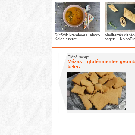
Sütőtök krémleves, ahogy
Mediterrán gluté
Kolos szereti
bagett – KolosFr
Előző recept
Mézes – gluténmentes gyöm
keksz