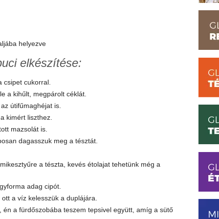
aljába helyezve
uci elkészítése:
a csipet cukorral.
e a kihűlt, megpárolt céklát.
 az útifűmaghéjat is.
a kimért liszthez.
ott mazsolát is.
posan dagasszuk meg a tésztát.
ikesztyűre a tészta, kevés étolajat tehetünk még a
egyforma adag cipót.
tt a víz kelesszük a duplájára.
 én a fürdőszobába teszem tepsivel együtt, amíg a sütő