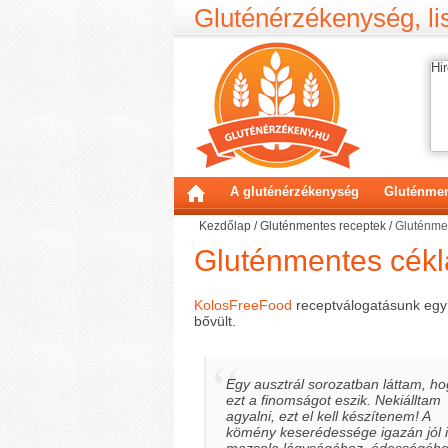
Gluténérzékenység, lis
Hir
A gluténérzékenység
Gluténmen
Kezdőlap
/
Gluténmentes receptek
/
Gluténmen
Gluténmentes cékl
KolosFreeFood
receptválogatásunk egy
bővült.
Egy ausztrál sorozatban láttam, ho
ezt a finomságot eszik. Nekiálltam
agyalni, ezt el kell készítenem! A
kömény keserédessége igazán jól il
mazsola lágyságához, édességéhe