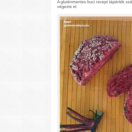
A gluténmentes buci recept tápérték sz
végezte el.