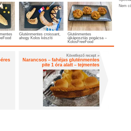
Nem cö
nmentes
Gluténmentes croissant,
Gluténmentes
eeFood
ahogy Kolos készíti
újkáposztás pogácsa –
KolosFreeFood
Következő recept
»
béres
Narancsos – fahéjas gluténmentes
pite 1 óra alatt – tejmentes