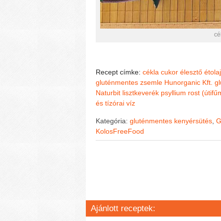
cé
Recept címke:
cékla
cukor
élesztő
étolaj
gluténmentes zsemle
Hunorganic Kft. 
Naturbit lisztkeverék
psyllium rost (útif
és tízórai
víz
Kategória:
gluténmentes kenyérsütés
,
G
KolosFreeFood
Ajánlott receptek: