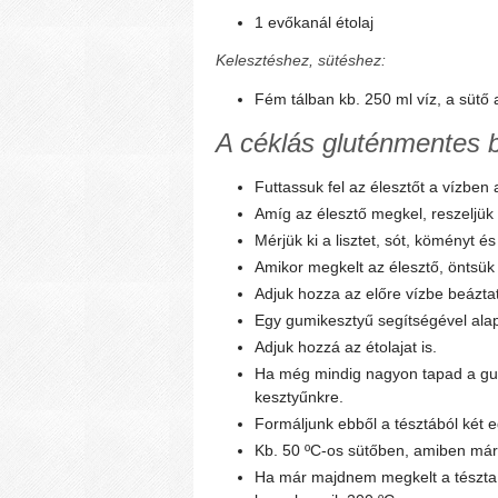
1 evőkanál étolaj
Kelesztéshez, sütéshez:
Fém tálban kb. 250 ml víz, a sütő 
A céklás gluténmentes b
Futtassuk fel az élesztőt a vízben 
Amíg az élesztő megkel, reszeljük l
Mérjük ki a lisztet, sót, köményt és
Amikor megkelt az élesztő, öntsük 
Adjuk hozza az előre vízbe beáztat
Egy gumikesztyű segítségével ala
Adjuk hozzá az étolajat is.
Ha még mindig nagyon tapad a gum
kesztyűnkre.
Formáljunk ebből a tésztából két 
Kb. 50 ºC-os sütőben, amiben már o
Ha már majdnem megkelt a tészta,