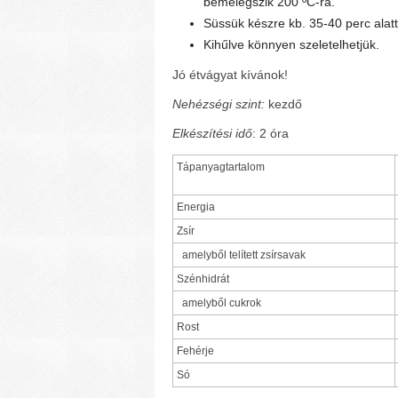
bemelegszik 200 ºC-ra.
Süssük készre kb. 35-40 perc alatt
Kihűlve könnyen szeletelhetjük.
Jó étvágyat kívánok!
Nehézségi szint:
kezdő
Elkészítési idő
: 2 óra
Tápanyagtartalom
Energia
Zsír
amelyből telített zsírsavak
Szénhidrát
amelyből cukrok
Rost
Fehérje
Só