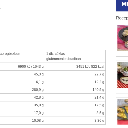
.
Recep
az egészben
1 db. céklás
gluténmentes buciban
6900 kJ / 1643 g
3451 kJ / 822 kcal
45,3 g
22,7 g
6,1 g
12,2 g
280,9 g
140,5 g
42,8 g
21,4 g
35,0 g
17,5 g
17,0 g
8,5 g
10,08 g
3,36 g