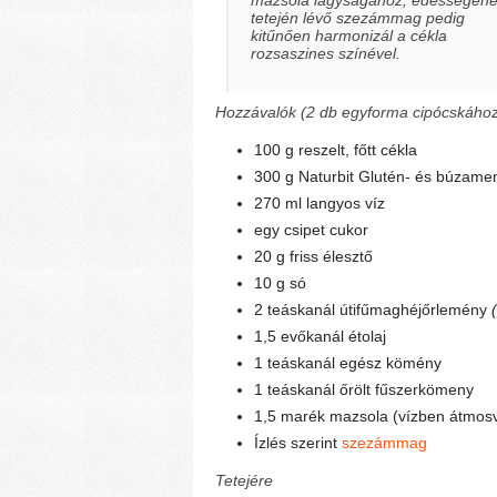
tetején lévő szezámmag pedig
kitűnően harmonizál a cékla
rozsaszines színével.
Hozzávalók (2 db egyforma cipócskához
100 g reszelt, főtt cékla
300 g Naturbit Glutén- és búzame
270 ml langyos víz
egy csipet cukor
20 g friss élesztő
10 g só
2 teáskanál útifűmaghéjőrlemény
(
1,5 evőkanál étolaj
1 teáskanál egész kömény
1 teáskanál őrölt fűszerkömeny
1,5 marék mazsola (vízben átmosv
Ízlés szerint
szezámmag
Tetejére