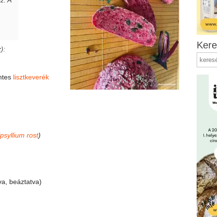
Kere
):
ntes
lisztkeverék
psyllium rost
)
a, beáztatva)