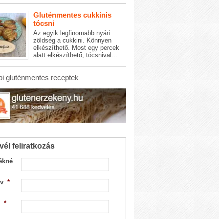
Gluténmentes cukkinis
tócsni
Az egyik legfinomabb nyári
zöldség a cukkini. Könnyen
elkészíthető. Most egy percek
alatt elkészíthető, tócsnival...
i gluténmentes receptek
vél feliratkozás
ékné
v
*
*