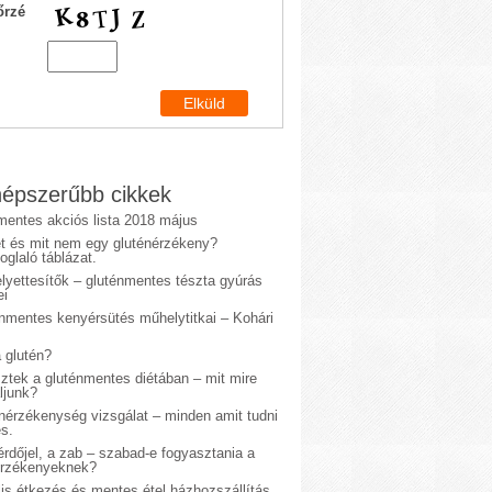
őrzé
épszerűbb cikkek
mentes akciós lista 2018 május
et és mit nem egy gluténérzékeny?
glaló táblázat.
lyettesítők – gluténmentes tészta gyúrás
ei
énmentes kenyérsütés műhelytitkai – Kohári
 glutén?
sztek a gluténmentes diétában – mit mire
ljunk?
énérzékenység vizsgálat – minden amit tudni
s.
rdőjel, a zab – szabad-e fogyasztania a
érzékenyeknek?
is étkezés és mentes étel házhozszállítás