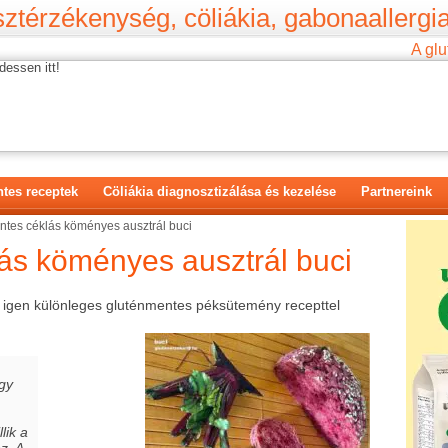
ztérzékenység, cöliákia, gabonaallergia
A glu
dessen itt!
tes receptek
Cöliákia diagnosztizálása és kezelése
Partnereink
tes céklás köményes ausztrál buci
ás köményes ausztrál buci
 igen különleges gluténmentes péksütemény recepttel
gy
lik a
z. A