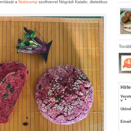
ámítását a
Nutricomp
szoftverrel Nógrádi Katalin, dietetikus
Tovább
Hírle
Vezet
v
*
Utóné
Email