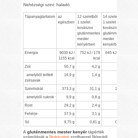
Nehézségi szint:
haladó
Tápanyagtartalom
az
12 szeletből
14 szeletből
egészben
1 szelet
1 szelet
kovászos
kovászos
gluténmentes
gluténmentes
mester
mester
kenyérben
kenyérben
Energia
9030 kJ /
752 kJ / 179
645 kJ / 154
1155 kcal
kcal
kcal
Zsír
50,7 g
4,2 g
3,6 g
amelyből telített
16,9 g
1,4 g
1,2 g
zsírsavak
Szénhidrát
373,3 g
31,1 g
26,7 g
amelyből cukrok
9,9 g
0,8 g
0,7 g
Rost
29,2 g
2,4 g
2,1 g
Fehérje
37,5 g
3,1 g
2,7 g
Só
9,75 g
0,81 g
0,70 g
A
gluténmentes mester kenyér
tápérték
számítását a
Nutricomp
szoftverrel Nógrádi