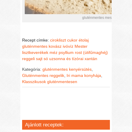
gluténmentes mester kenyér k
Recept címke:
cirokliszt
cukor
étolaj
gluténmentes kovász
ivóvíz
Mester
lisztkeverékek
méz
psyllium rost (útifűmaghéj)
reggeli
sajt
só
uzsonna és tízórai
xantán
Kategória:
gluténmentes kenyérsütés
,
Gluténmentes reggelik
,
Iri mama konyhája
,
Klasszikusok gluténmentesen
Ajánlott receptek: