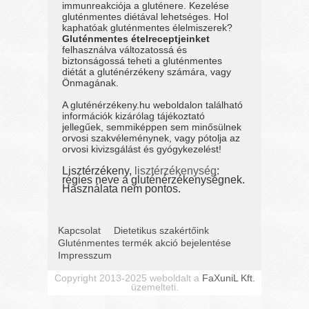
immunreakciója a gluténere. Kezelése
gluténmentes diétával lehetséges. Hol
kaphatóak gluténmentes élelmiszerek?
Gluténmentes ételreceptjeinket
felhasználva változatossá és
biztonságossá teheti a gluténmentes
diétát a gluténérzékeny számára, vagy
Önmagának.
A gluténérzékeny.hu weboldalon található
információk kizárólag tájékoztató
jellegűek, semmiképpen sem minősülnek
orvosi szakvéleménynek, vagy pótolja az
orvosi kivizsgálást és gyógykezelést!
Lisztérzékeny,
lisztérzékenység
:
régies neve a gluténérzékenységnek.
Használata nem pontos.
Kapcsolat
Dietetikus szakértőink
Gluténmentes termék akció bejelentése
Impresszum
Copyright 2013-2025 weboldalt a
FaXuniL Kft.
üzemelteti.