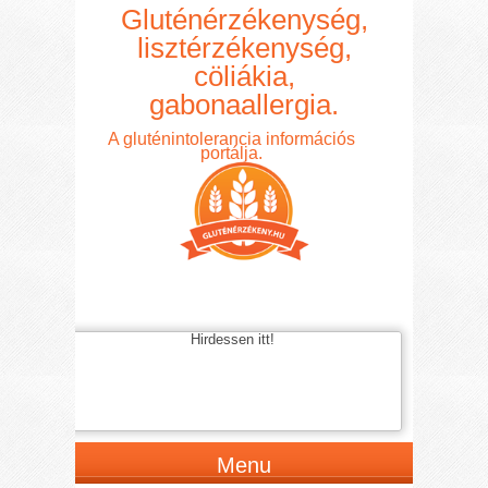
Gluténérzékenység,
lisztérzékenység,
cöliákia,
gabonaallergia.
A gluténintolerancia információs
portálja.
Hirdessen itt!
Menu