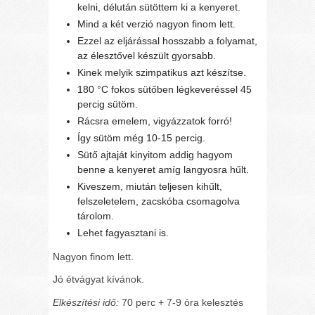
kelni, délután sütöttem ki a kenyeret.
Mind a két verzió nagyon finom lett.
Ezzel az eljárással hosszabb a folyamat,
az élesztővel készült gyorsabb.
Kinek melyik szimpatikus azt készítse.
180 °C fokos sütőben légkeveréssel 45
percig sütöm.
Rácsra emelem, vigyázzatok forró!
Így sütöm még 10-15 percig.
Sütő ajtaját kinyitom addig hagyom
benne a kenyeret amíg langyosra hűlt.
Kiveszem, miután teljesen kihűlt,
felszeletelem, zacskóba csomagolva
tárolom.
Lehet fagyasztani is.
Nagyon finom lett.
Jó étvágyat kívánok.
Elkészítési idő:
70 perc + 7-9 óra kelesztés