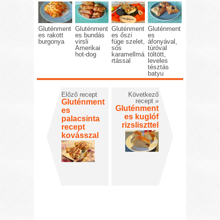
Gluténment
Gluténment
Gluténment
Gluténment
es rakott
es bundás
es őszi
es
burgonya
virsli
füge szelet,
áfonyával,
Amerikai
sós
túróval
hot-dog
karamellmá
töltött,
rtással
leveles
tésztás
batyu
Előző recept
Következő
recept
»
Gluténment
Gluténment
es
es kuglóf
palacsinta
rizsliszttel
recept
kovásszal