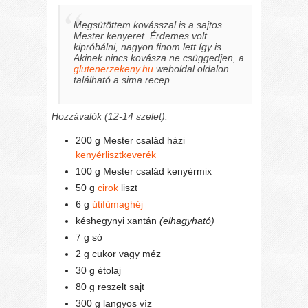
Megsütöttem kovásszal is a sajtos
Mester kenyeret. Érdemes volt
kipróbálni, nagyon finom lett így is.
Akinek nincs kovásza ne csüggedjen, a
glutenerzekeny.hu
weboldal oldalon
található a sima recep.
Hozzávalók (12-14 szelet):
200 g Mester család házi
kenyérlisztkeverék
100 g Mester család kenyérmix
50 g
cirok
liszt
6 g
útifűmaghéj
késhegynyi xantán
(elhagyható)
7 g só
2 g cukor vagy méz
30 g étolaj
80 g reszelt sajt
300 g langyos víz