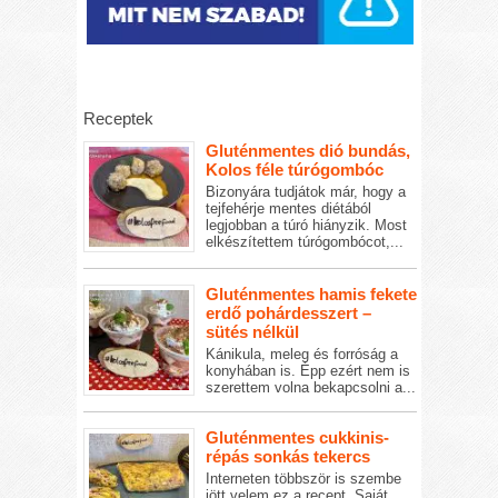
Receptek
Gluténmentes dió bundás,
Kolos féle túrógombóc
Bizonyára tudjátok már, hogy a
tejfehérje mentes diétából
legjobban a túró hiányzik. Most
elkészítettem túrógombócot,...
Gluténmentes hamis fekete
erdő pohárdesszert –
sütés nélkül
Kánikula, meleg és forróság a
konyhában is. Épp ezért nem is
szerettem volna bekapcsolni a...
Gluténmentes cukkinis-
répás sonkás tekercs
Interneten többször is szembe
jött velem ez a recept. Saját