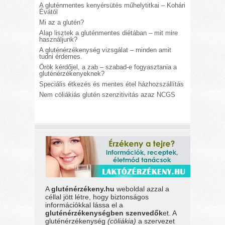
A gluténmentes kenyérsütés műhelytitkai – Kohári
Évától
Mi az a glutén?
Alap lisztek a gluténmentes diétában – mit mire
használjunk?
A gluténérzékenység vizsgálat – minden amit
tudni érdemes.
Örök kérdőjel, a zab – szabad-e fogyasztania a
gluténérzékenyeknek?
Speciális étkezés és mentes étel házhozszállítás
Nem cöliákiás glutén szenzitivitás azaz NCGS
A
gluténérzékeny.hu
weboldal azzal a
céllal jött létre, hogy biztonságos
információkkal lássa el a
gluténérzékenységben szenvedők
et. A
gluténérzékenység
(cöliákia)
a szervezet