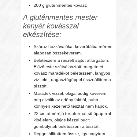
200 g gluténmentes kovász
A gluténmentes mester
kenyér kovásszal
elkészítése:
Száraz hozzávalókat keverőtálba mérem
alaposan összekeverem.
Beleteszem a reszelt sajtot átforgatom.
Előző este szétválasztott, megetetett
kovász maradékot beleteszem, langyos
víz felét, dagasztógéppel összeállítom a
tésztát.
Maradék vízzel, olajjal addig keverem
míg elválik az edény falától, puha
könnyen kezelhető tésztát nem kapok.
22 cm átmérőjű tortaformát sütőpapírral
kibélelem, olajos kézzel bucit
gömbölyítek beleteszem a tésztát.
Reggel állítottam össze, így hagytam