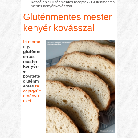
Kezdőlap
/
Gluténmentes receptek
/
Gluténmentes
mester kenyér kovásszal
Gluténmentes mester
kenyér kovásszal
Iri mama
egy
gluténm
entes
mester
kenyérr
el
bővítette
gluténm
entes
re
ceptgyűjt
eményü
nket
!