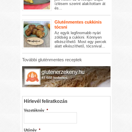
ízlésem szerint alakítottam át
és...
Gluténmentes cukkinis
tócsni
Az egyik legfinomabb nyári
zöldség a cukkini. Könnyen
elkészíthető. Most egy percek
alatt elkészíthető, tócsnival...
További gluténmentes receptek
Hírlevél feliratkozás
Vezetéknév
*
Utónév
*