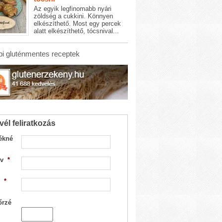
Az egyik legfinomabb nyári
zöldség a cukkini. Könnyen
elkészíthető. Most egy percek
alatt elkészíthető, tócsnival...
i gluténmentes receptek
vél feliratkozás
ékné
v
*
*
őrzé