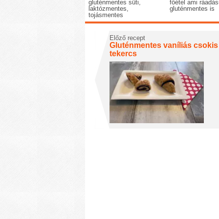
gluténmentes süti,
főétel ami ráadás
laktózmentes,
gluténmentes is
tojásmentes
Előző recept
Gluténmentes vaníliás csokis
tekercs