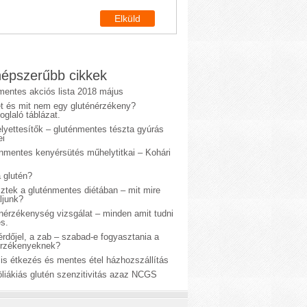
épszerűbb cikkek
mentes akciós lista 2018 május
et és mit nem egy gluténérzékeny?
glaló táblázat.
lyettesítők – gluténmentes tészta gyúrás
ei
énmentes kenyérsütés műhelytitkai – Kohári
 glutén?
sztek a gluténmentes diétában – mit mire
ljunk?
énérzékenység vizsgálat – minden amit tudni
s.
rdőjel, a zab – szabad-e fogyasztania a
érzékenyeknek?
is étkezés és mentes étel házhozszállítás
liákiás glutén szenzitivitás azaz NCGS