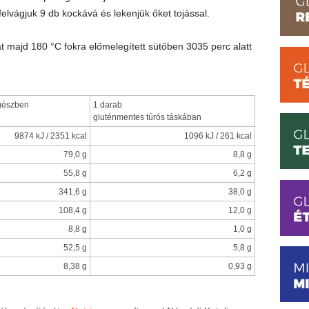
felvágjuk 9 db kockává és lekenjük őket tojással.
t majd 180 °C fokra előmelegített sütőben 3035 perc alatt
gészben
1 darab
gluténmentes túrós táskában
9874 kJ / 2351 kcal
1096 kJ / 261 kcal
79,0 g
8,8 g
55,8 g
6,2 g
341,6 g
38,0 g
108,4 g
12,0 g
8,8 g
1,0 g
52,5 g
5,8 g
8,38 g
0,93 g