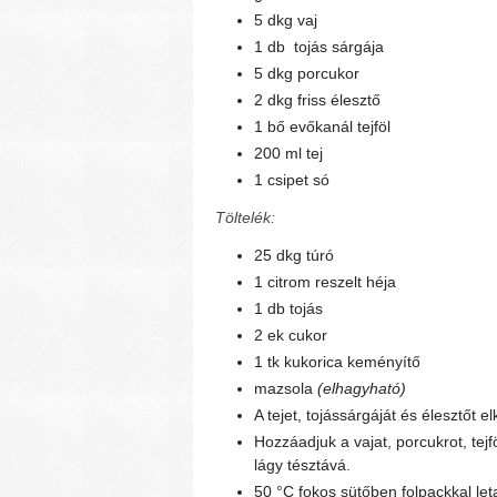
5 dkg vaj
1 db tojás sárgája
5 dkg porcukor
2 dkg friss élesztő
1 bő evőkanál tejföl
200 ml tej
1 csipet só
Töltelék:
25 dkg túró
1 citrom reszelt héja
1 db tojás
2 ek cukor
1 tk kukorica keményítő
mazsola
(elhagyható)
A tejet, tojássárgáját és élesztőt el
Hozzáadjuk a vajat, porcukrot, tejf
lágy tésztává.
50 °C fokos sütőben folpackkal let