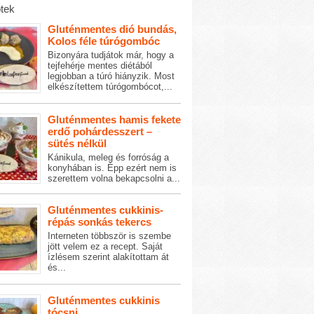
tek
Gluténmentes dió bundás,
Kolos féle túrógombóc
Bizonyára tudjátok már, hogy a
tejfehérje mentes diétából
legjobban a túró hiányzik. Most
elkészítettem túrógombócot,...
Gluténmentes hamis fekete
erdő pohárdesszert –
sütés nélkül
Kánikula, meleg és forróság a
konyhában is. Épp ezért nem is
szerettem volna bekapcsolni a...
Gluténmentes cukkinis-
répás sonkás tekercs
Interneten többször is szembe
jött velem ez a recept. Saját
ízlésem szerint alakítottam át
és...
Gluténmentes cukkinis
tócsni