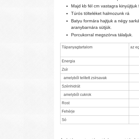
Majd kb fél cm vastagra kinyújtjuk 
Túrós tölteléket halmozunk rá
Batyu formára hajtjuk a négy sarká
aranybarnára sütjük.
Porcukorral megszórva tálaljuk.
Tápanyagtartalom
az e
Energia
Zsír
amelyből telített zsírsavak
Szénhidrát
amelyből cukrok
Rost
Fehérje
Só