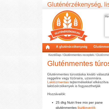
Gluténérzékenység, lis
Hir
A gluténérzékenység
Gluténmen
Kezdőlap
/
Gluténmentes receptek
/
Gluténmen
Gluténmentes túro
Gluténmentes túrostáska kiváló választ
reggelire vagy tízóraira, uzsonnára.
Laktózmentes
tejtermékekkel elkészítva
laktózérzékenyek is fogyaszthetják
Hozzávalók:
25 dkg Nutri free mix per pane
gluténmentes
lisztkeverék