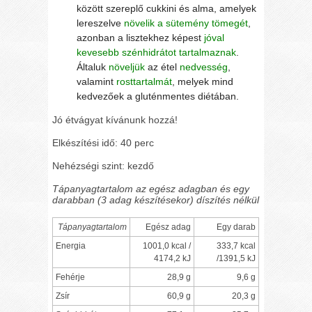
között szereplő cukkini és alma, amelyek
lereszelve
növelik a sütemény tömegét
,
azonban a lisztekhez képest
jóval
kevesebb szénhidrátot tartalmaznak
.
Általuk
növeljük
az étel
nedvesség
,
valamint
rosttartalmát
, melyek mind
kedvezőek a gluténmentes diétában.
Jó étvágyat kívánunk hozzá!
Elkészítési idő: 40 perc
Nehézségi szint: kezdő
Tápanyagtartalom az egész adagban és egy
darabban (3 adag készítésekor) díszítés nélkül
Tápanyagtartalom
Egész adag
Egy darab
Energia
1001,0 kcal /
333,7 kcal
4174,2 kJ
/1391,5 kJ
Fehérje
28,9 g
9,6 g
Zsír
60,9 g
20,3 g