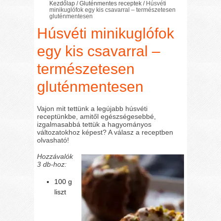
Kezdőlap
/
Gluténmentes receptek
/
Húsvéti
minikuglófok egy kis csavarral – természetesen
gluténmentesen
Húsvéti minikuglófok
egy kis csavarral –
természetesen
gluténmentesen
Vajon mit tettünk a legújabb húsvéti
receptünkbe, amitől egészségesebbé,
izgalmasabbá tettük a hagyományos
változatokhoz képest? A válasz a receptben
olvasható!
Hozzávalók
3 db-hoz:
100 g
liszt