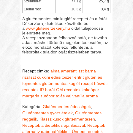
Szénhidrát
77,1 g
25,7 g
Élelmi rost
10,3 g
3,4 g
A gluténmentes minikuglóf receptet és a fotót
Dékei Zóra, dietetikus készítette és
a
www.glutenerzekeny.hu
oldal tulajdonosa
jelenítette meg.
A recept szabadon felhasználható, de tovább
adás, máshol történő megjelenítés esetén, az
előző mondatot kötelező feltüntetni, a
felsoroltak tulajdonjogát tiszteletben tartva.
Recept címke:
alma
amarántliszt
barna
rizsliszt
cukkini
édesítőszer
eritrit
glutén és
tejmentes
gluténmentes kuglóf recept
húsvéti
receptek
IR barát GM receptek
kakaópor
margarin
sütőpor
tojás
vaj
vanília aroma
Kategória:
Gluténmentes édességek
,
Gluténmentes gyors ételek
,
Gluténmentes
reggelik
,
Klasszikusok gluténmentesen
,
Receptek a dietetikus ajánlásával
,
Receptek
alternatív gabonafélékkel
,
Ünnepi receptek