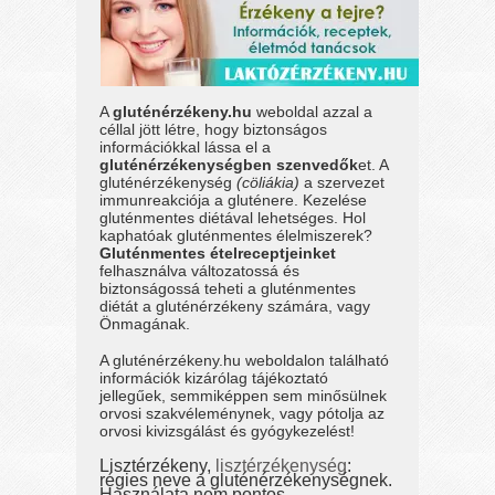
A
gluténérzékeny.hu
weboldal azzal a
céllal jött létre, hogy biztonságos
információkkal lássa el a
gluténérzékenységben szenvedők
et. A
gluténérzékenység
(cöliákia)
a szervezet
immunreakciója a gluténere. Kezelése
gluténmentes diétával lehetséges. Hol
kaphatóak gluténmentes élelmiszerek?
Gluténmentes ételreceptjeinket
felhasználva változatossá és
biztonságossá teheti a gluténmentes
diétát a gluténérzékeny számára, vagy
Önmagának.
A gluténérzékeny.hu weboldalon található
információk kizárólag tájékoztató
jellegűek, semmiképpen sem minősülnek
orvosi szakvéleménynek, vagy pótolja az
orvosi kivizsgálást és gyógykezelést!
Lisztérzékeny,
lisztérzékenység
:
régies neve a gluténérzékenységnek.
Használata nem pontos.