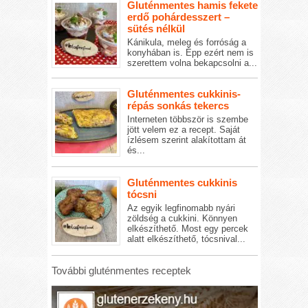
Gluténmentes hamis fekete
erdő pohárdesszert –
sütés nélkül
Kánikula, meleg és forróság a
konyhában is. Épp ezért nem is
szerettem volna bekapcsolni a...
Gluténmentes cukkinis-
répás sonkás tekercs
Interneten többször is szembe
jött velem ez a recept. Saját
ízlésem szerint alakítottam át
és...
Gluténmentes cukkinis
tócsni
Az egyik legfinomabb nyári
zöldség a cukkini. Könnyen
elkészíthető. Most egy percek
alatt elkészíthető, tócsnival...
További gluténmentes receptek