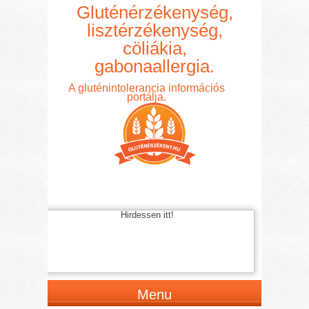
Gluténérzékenység,
lisztérzékenység,
cöliákia,
gabonaallergia.
A gluténintolerancia információs
portálja.
Hirdessen itt!
Menu