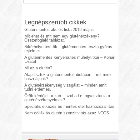
Legnépszerűbb cikkek
Gluténmentes akciós lista 2018 május
Mit ehet és mit nem egy gluténérzékeny?
Összefoglaló táblázat.
Sikérhelyettesítők – gluténmentes tészta gyúrás
rejtelmei
A gluténmentes kenyérsütés műhelytitkai – Kohári
Évától
Mi az a glutén?
Alap lisztek a gluténmentes diétában – mit mire
használjunk?
A gluténérzékenység vizsgálat – minden amit
tudni érdemes.
Örök kérdőjel, a zab – szabad-e fogyasztania a
gluténérzékenyeknek?
Speciális étkezés és mentes étel házhozszállítás
Nem cöliákiás glutén szenzitivitás azaz NCGS