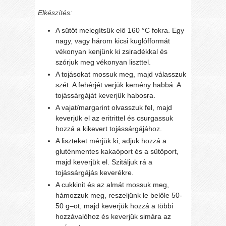
Elkészítés:
A sütőt melegítsük elő 160 °C fokra. Egy
nagy, vagy három kicsi kuglófformát
vékonyan kenjünk ki zsiradékkal és
szórjuk meg vékonyan liszttel.
A tojásokat mossuk meg, majd válasszuk
szét. A fehérjét verjük kemény habbá. A
tojássárgáját keverjük habosra.
A vajat/margarint olvasszuk fel, majd
keverjük el az eritrittel és csurgassuk
hozzá a kikevert tojássárgájához.
A liszteket mérjük ki, adjuk hozzá a
gluténmentes kakaóport és a sütőport,
majd keverjük el. Szitáljuk rá a
tojássárgájás keverékre.
A cukkinit és az almát mossuk meg,
hámozzuk meg, reszeljünk le belőle 50-
50 g–ot, majd keverjük hozzá a többi
hozzávalóhoz és keverjük simára az