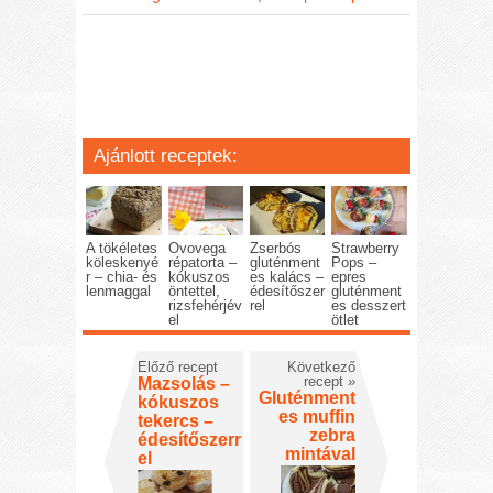
Ajánlott receptek:
A tökéletes
Ovovega
Zserbós
Strawberry
köleskenyé
répatorta –
gluténment
Pops –
r – chia- és
kókuszos
es kalács –
epres
lenmaggal
öntettel,
édesítőszer
gluténment
rizsfehérjév
rel
es desszert
el
ötlet
Előző recept
Következő
recept
»
Mazsolás –
Gluténment
kókuszos
es muffin
tekercs –
zebra
édesítőszerr
mintával
el