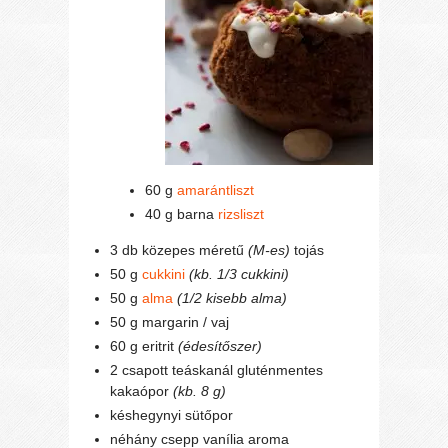
60 g
amarántliszt
40 g barna
rizsliszt
3 db közepes méretű
(M-es)
tojás
50 g
cukkini
(kb. 1/3 cukkini)
50 g
alma
(1/2 kisebb alma)
50 g margarin / vaj
60 g eritrit
(édesítőszer)
2 csapott teáskanál gluténmentes
kakaópor
(kb. 8 g)
késhegynyi sütőpor
néhány csepp vanília aroma