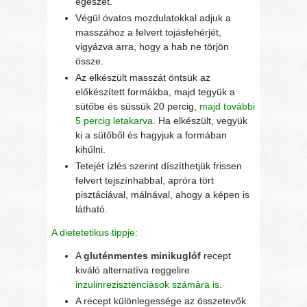
egészet.
Végül óvatos mozdulatokkal adjuk a
masszához a felvert tojásfehérjét,
vigyázva arra, hogy a hab ne törjön
össze.
Az elkészült masszát öntsük az
előkészített formákba, majd tegyük a
sütőbe és süssük 20 percig,
majd további
5 percig letakarva
. Ha elkészült, vegyük
ki a sütőből és hagyjuk a formában
kihűlni.
Tetejét ízlés szerint díszíthetjük frissen
felvert tejszínhabbal, apróra tört
pisztáciával, málnával, ahogy a képen is
látható.
A dietetetikus tippje:
A
gluténmentes minikuglóf
recept
kiváló alternatíva reggelire
inzulinrezisztenciások számára is
.
A recept különlegessége az összetevők