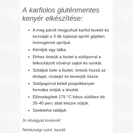
A
karfiolos
gluténmentes
kenyér elkészítése:
A meg párolt megpuhult karfiol levelet és
torzsáját a 3 db tojással aprító gépben
homogénné aprítjuk.
Kiöntjük egy tálba.
Ehhez öntsük a lisztet a sütőporral a
felkockázott növényi sajtot és sonkát.
Szitáljuk bele a lisztet, öntsük hozzá az
étolajat, rizstejet és keverjük össze.
Sütőpapírral bélelt püspökkenyér
formába öntjük a tésztát.
Előmelegített 175 °C fokos sütőben kb.
35-40 perc alatt készre sütjük.
Szeletelve találjuk.
Jó étvágyat kívánok!
Nehézségi szint:
kezdő