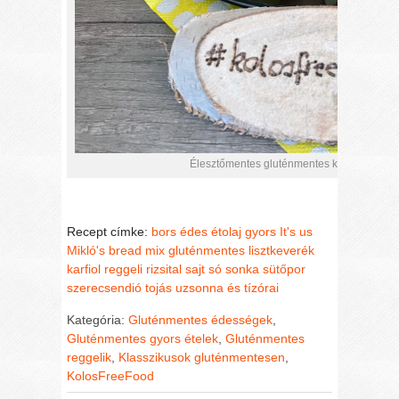
Élesztőmentes gluténmentes kenyér karfiol
Recept címke:
bors
édes
étolaj
gyors
It's us
Mikló's bread mix gluténmentes lisztkeverék
karfiol
reggeli
rizsital
sajt
só
sonka
sütőpor
szerecsendió
tojás
uzsonna és tízórai
Kategória:
Gluténmentes édességek
,
Gluténmentes gyors ételek
,
Gluténmentes
reggelik
,
Klasszikusok gluténmentesen
,
KolosFreeFood