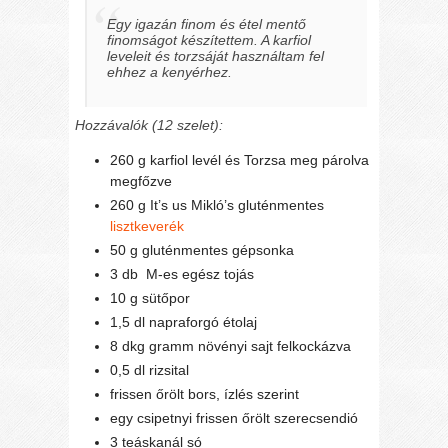
Egy igazán finom és étel mentő
finomságot készítettem. A karfiol
leveleit és torzsáját használtam fel
ehhez a kenyérhez.
Hozzávalók (12 szelet):
260 g karfiol levél és Torzsa meg párolva
megfőzve
260 g It’s us Mikló’s gluténmentes
lisztkeverék
50 g gluténmentes gépsonka
3 db M-es egész tojás
10 g sütőpor
1,5 dl napraforgó étolaj
8 dkg gramm növényi sajt felkockázva
0,5 dl rizsital
frissen őrölt bors, ízlés szerint
egy csipetnyi frissen őrölt szerecsendió
3 teáskanál só