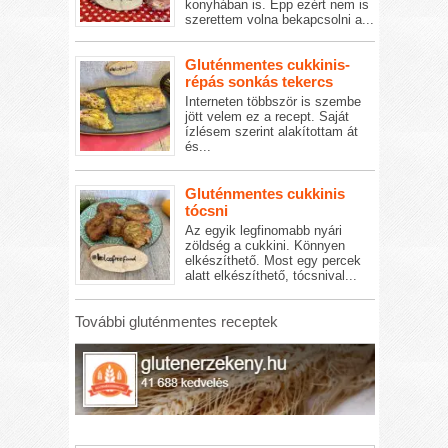
konyhában is. Épp ezért nem is
szerettem volna bekapcsolni a...
Gluténmentes cukkinis-
répás sonkás tekercs
Interneten többször is szembe
jött velem ez a recept. Saját
ízlésem szerint alakítottam át
és...
Gluténmentes cukkinis
tócsni
Az egyik legfinomabb nyári
zöldség a cukkini. Könnyen
elkészíthető. Most egy percek
alatt elkészíthető, tócsnival...
További gluténmentes receptek