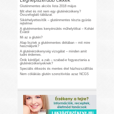
Gluténmentes akciós lista 2018 május
Mit ehet és mit nem egy gluténérzékeny?
Összefoglaló táblázat.
Sikérhelyettesítők – gluténmentes tészta gyúrás
rejtelmei
A gluténmentes kenyérsütés műhelytitkai – Kohári
Évától
Mi az a glutén?
Alap lisztek a gluténmentes diétában – mit mire
használjunk?
A gluténérzékenység vizsgálat – minden amit
tudni érdemes.
Örök kérdőjel, a zab – szabad-e fogyasztania a
gluténérzékenyeknek?
Speciális étkezés és mentes étel házhozszállítás
Nem cöliákiás glutén szenzitivitás azaz NCGS