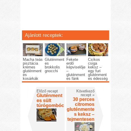
Ajánlott receptek:
Macha teás
Gluténment
Fekete
Csíkos
pisztácia
es
erdő
csiga
krémes
brokkolis
képviselője
keksz –
gluténment
gnocchi
–
egy furi
es
gluténment
gluténment
kosárkák
es fánk
es édesség
Előző recept
Következő
recept
»
Gluténment
30 perces
es sült
citromos
túrógombóc
gluténmente
s keksz –
tejmentesen