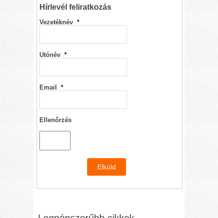
Hírlevél feliratkozás
Vezetéknév
*
Utónév
*
Email
*
Ellenőrzés
Legnépszerűbb cikkek