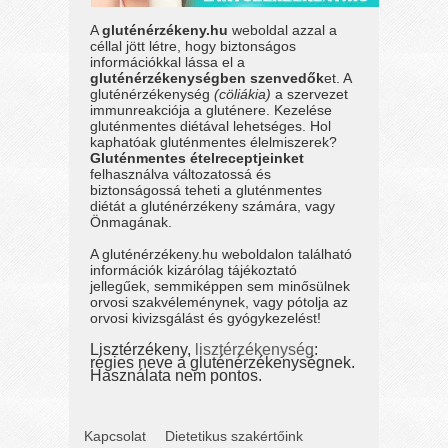
A
gluténérzékeny.hu
weboldal azzal a
céllal jött létre, hogy biztonságos
információkkal lássa el a
gluténérzékenységben szenvedők
et. A
gluténérzékenység
(cöliákia)
a szervezet
immunreakciója a gluténere. Kezelése
gluténmentes diétával lehetséges. Hol
kaphatóak gluténmentes élelmiszerek?
Gluténmentes ételreceptjeinket
felhasználva változatossá és
biztonságossá teheti a gluténmentes
diétát a gluténérzékeny számára, vagy
Önmagának.
A gluténérzékeny.hu weboldalon található
információk kizárólag tájékoztató
jellegűek, semmiképpen sem minősülnek
orvosi szakvéleménynek, vagy pótolja az
orvosi kivizsgálást és gyógykezelést!
Lisztérzékeny,
lisztérzékenység
:
régies neve a gluténérzékenységnek.
Használata nem pontos.
Kapcsolat
Dietetikus szakértőink