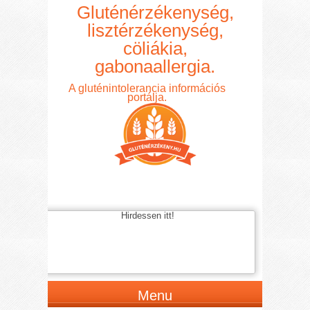
Gluténérzékenység,
lisztérzékenység,
cöliákia,
gabonaallergia.
A gluténintolerancia információs
portálja.
Hirdessen itt!
Menu