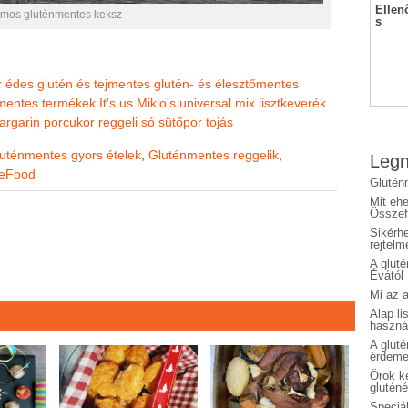
Ellen
omos gluténmentes keksz
s
r
édes
glutén és tejmentes
glutén- és élesztőmentes
énmentes termékek
It's us Miklo's universal mix lisztkeverék
argarin
porcukor
reggeli
só
sütőpor
tojás
uténmentes gyors ételek
,
Gluténmentes reggelik
,
Legn
eeFood
Glutén
Mit eh
Összefo
Sikérhe
rejtelm
A glut
Évától
Mi az a
Alap li
haszná
A glut
érdeme
Örök ké
glutén
Speciál