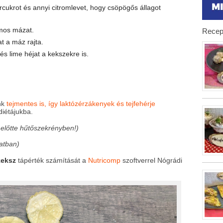
rcukrot és annyi citromlevet, hogy csöpögős állagot
mos mázat.
Recep
t a máz rajta.
és lime héjat a kekszekre is.
nk
tejmentes is, így laktózérzákenyek és tejfehérje
diétájukba.
 előtte hűtőszekrényben!)
atban)
keksz
tápérték számítását a
Nutricomp
szoftverrel Nógrádi