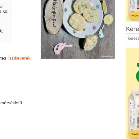
lt
 ízt,
Kere
k.
ntes
lisztkeverék
őmérsékletű