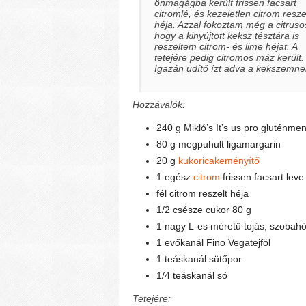
önmagágba került frissen facsart
citromlé, és kezeletlen citrom resze
héja. Azzal fokoztam még a citrusos
hogy a kinyújtott keksz tésztára is
reszeltem citrom- és lime héjat. A
tetejére pedig citromos máz került.
Igazán üdítő ízt adva a kekszemne
Hozzávalók:
240 g Mikló’s It’s us pro gluténme
80 g megpuhult ligamargarin
20 g
kukoricakeményítő
1 egész
citrom
frissen facsart leve
fél citrom reszelt héja
1/2 csésze cukor 80 g
1 nagy L-es méretű tojás, szobah
1 evőkanál Fino Vegatejföl
1 teáskanál sütőpor
1/4 teáskanál só
Tetejére: