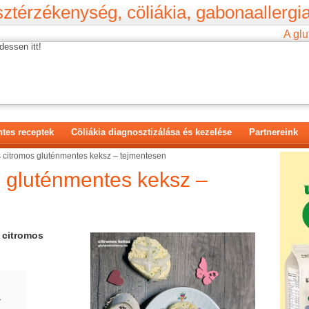
ztérzékenység, cöliákia, gabonaallergia
A glu
dessen itt!
tes receptek
Cöliákia diagnosztizálása és kezelése
Partnereink
 citromos gluténmentes keksz – tejmentesen
s gluténmentes keksz –
citromos
r