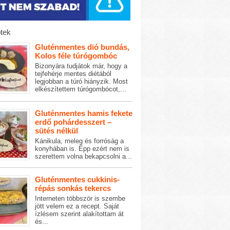
tek
Gluténmentes dió bundás,
Kolos féle túrógombóc
Bizonyára tudjátok már, hogy a
tejfehérje mentes diétából
legjobban a túró hiányzik. Most
elkészítettem túrógombócot,...
Gluténmentes hamis fekete
erdő pohárdesszert –
sütés nélkül
Kánikula, meleg és forróság a
konyhában is. Épp ezért nem is
szerettem volna bekapcsolni a...
Gluténmentes cukkinis-
répás sonkás tekercs
Interneten többször is szembe
jött velem ez a recept. Saját
ízlésem szerint alakítottam át
és...