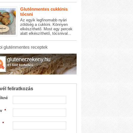
Gluténmentes cukkinis
tócsni
Az egyik legfinomabb nyári
zöldség a cukkini. Könnyen
elkészíthető. Most egy percek
alatt elkészíthető, tócsnival...
i gluténmentes receptek
vél feliratkozás
ékné
v
*
*