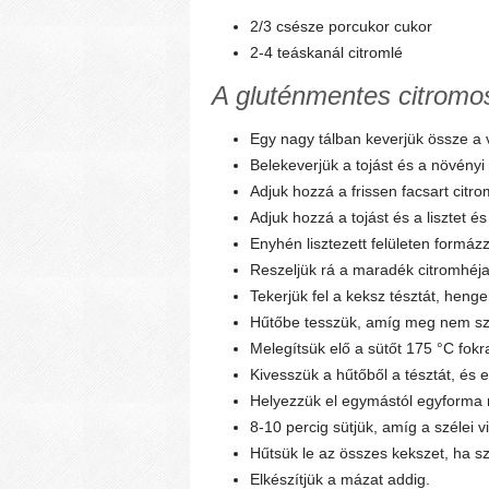
2/3 csésze porcukor cukor
2-4 teáskanál citromlé
A gluténmentes citromos
Egy nagy tálban keverjük össze a v
Belekeverjük a tojást és a növényi t
Adjuk hozzá a frissen facsart citrom
Adjuk hozzá a tojást és a lisztet és
Enyhén lisztezett felületen formáz
Reszeljük rá a maradék citromhéjat 
Tekerjük fel a keksz tésztát, heng
Hűtőbe tesszük, amíg meg nem szil
Melegítsük elő a sütőt 175 °C fokr
Kivesszük a hűtőből a tésztát, és
Helyezzük el egymástól egyforma me
8-10 percig sütjük, amíg a szélei 
Hűtsük le az összes kekszet, ha sz
Elkészítjük a mázat addig.