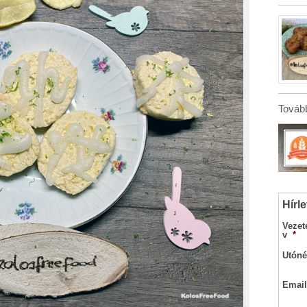
Tovább
Hírle
Vezet
v
*
Utóné
Email