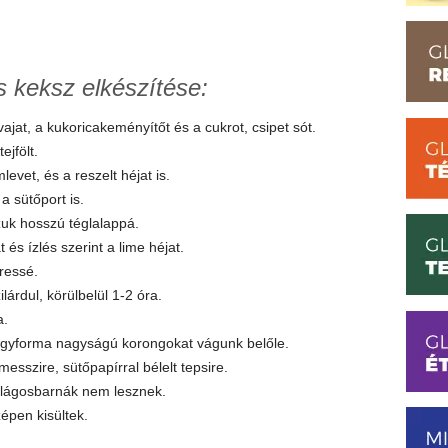
 keksz elkészítése:
ajat, a kukoricakeményítőt és a cukrot, csipet sót.
ejfölt.
levet, és a reszelt héjat is.
 a sütőport is.
zuk hosszú téglalappá.
és ízlés szerint a lime héjat.
eressé.
árdul, körülbelül 1-2 óra.
a.
 egyforma nagyságú korongokat vágunk belőle.
sszire, sütőpapírral bélelt tepsire.
világosbarnák nem lesznek.
épen kisültek.