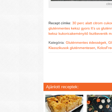
citr
Recept címke:
30 perc alatt
citrom
cuko
gluténmentes keksz
gyors
It's us glut
keksz
kukoricakeményítő
lisztkeverék
m
Kategória:
Gluténmentes édességek
,
Gl
Klasszikusok gluténmentesen
,
KolosFr
Ajánlott receptek: