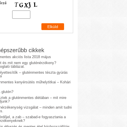
őrzé
épszerűbb cikkek
mentes akciós lista 2018 május
et és mit nem egy gluténérzékeny?
glaló táblázat.
lyettesítők – gluténmentes tészta gyúrás
ei
énmentes kenyérsütés műhelytitkai – Kohári
 glutén?
sztek a gluténmentes diétában – mit mire
ljunk?
énérzékenység vizsgálat – minden amit tudni
s.
rdőjel, a zab – szabad-e fogyasztania a
érzékenyeknek?
is étkezés és mentes étel házhozszállítás