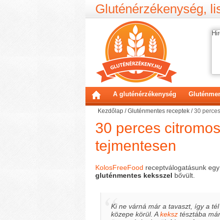
Gluténérzékenység, lis
Hir
A gluténérzékenység
Gluténmen
Kezdőlap
/
Gluténmentes receptek
/
30 perces
30 perces citromo
tejmentesen
KolosFreeFood
receptválogatásunk egy
gluténmentes keksszel
bővült.
Ki ne várná már a tavaszt, így a tél
közepe körül. A
keksz
tésztába má