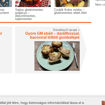
Nem cö
mis
Sajtos gluténmentes
Csülök Kolos módra –
szterre
pogácsa –
gluténmentes ebéd ötlet
élesztőmentes,
tojásmentes
Következő recept
»
ér
Gyors GM ebéd – darálthússal,
baconnal töltött gombafejek
llal jött létre, hogy biztonságos információkkal lássa el a