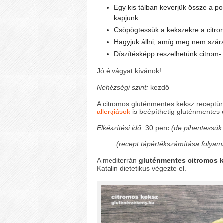
Egy kis tálban keverjük össze a po
kapjunk.
Csöpögtessük a kekszekre a citro
Hagyjuk állni, amíg meg nem szára
Díszítésképp reszelhetünk citrom- 
Jó étvágyat kívánok!
Nehézségi szint:
kezdő
A citromos gluténmentes keksz receptü
allergiások
is beépíthetig gluténmentes 
Elkészítési idő:
30 perc
(de pihentessük
(recept tápértékszámítása folyam
A mediterrán
gluténmentes citromos 
Katalin dietetikus végezte el.