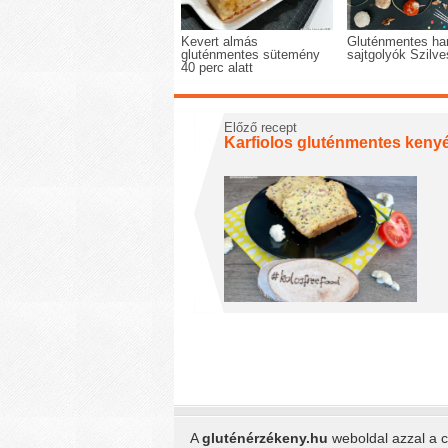
Kevert almás
Gluténmentes ha
gluténmentes sütemény
sajtgolyók Szilve
40 perc alatt
Előző recept
Karfiolos gluténmentes keny
A
gluténérzékeny.hu
weboldal azzal a cé