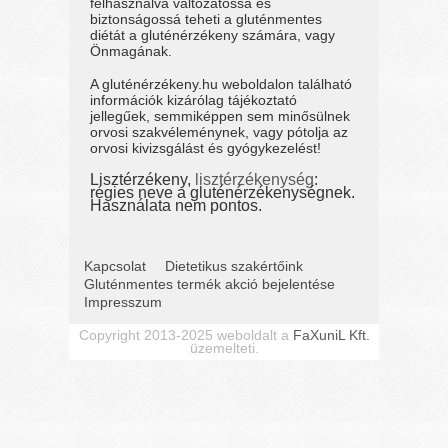
felhasználva változatossá és
biztonságossá teheti a gluténmentes
diétát a gluténérzékeny számára, vagy
Önmagának.
A gluténérzékeny.hu weboldalon található
információk kizárólag tájékoztató
jellegűek, semmiképpen sem minősülnek
orvosi szakvéleménynek, vagy pótolja az
orvosi kivizsgálást és gyógykezelést!
Lisztérzékeny,
lisztérzékenység
:
régies neve a gluténérzékenységnek.
Használata nem pontos.
Kapcsolat
Dietetikus szakértőink
Gluténmentes termék akció bejelentése
Impresszum
Copyright 2013-2025 weboldalt a
FaXuniL Kft.
üzemelteti.