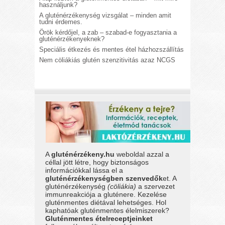
használjunk?
A gluténérzékenység vizsgálat – minden amit
tudni érdemes.
Örök kérdőjel, a zab – szabad-e fogyasztania a
gluténérzékenyeknek?
Speciális étkezés és mentes étel házhozszállítás
Nem cöliákiás glutén szenzitivitás azaz NCGS
A
gluténérzékeny.hu
weboldal azzal a
céllal jött létre, hogy biztonságos
információkkal lássa el a
gluténérzékenységben szenvedők
et. A
gluténérzékenység
(cöliákia)
a szervezet
immunreakciója a gluténere. Kezelése
gluténmentes diétával lehetséges. Hol
kaphatóak gluténmentes élelmiszerek?
Gluténmentes ételreceptjeinket