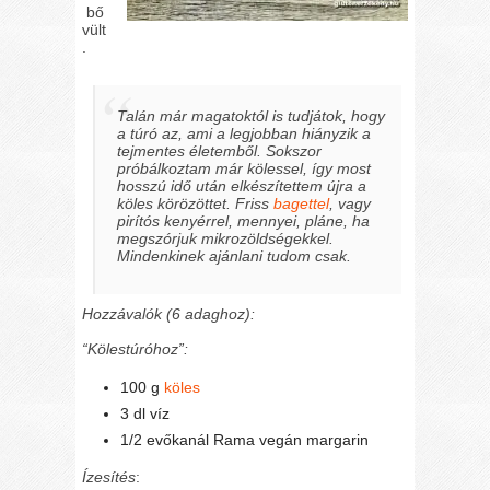
bő
vült
.
Talán már magatoktól is tudjátok, hogy
a túró az, ami a legjobban hiányzik a
tejmentes életemből. Sokszor
próbálkoztam már kölessel, így most
hosszú idő után elkészítettem újra a
köles körözöttet. Friss
bagettel
, vagy
pirítós kenyérrel, mennyei, pláne, ha
megszórjuk mikrozöldségekkel.
Mindenkinek ajánlani tudom csak.
Hozzávalók (6 adaghoz):
“Kölestúróhoz”:
100 g
köles
3 dl víz
1/2 evőkanál Rama vegán margarin
Ízesítés
: