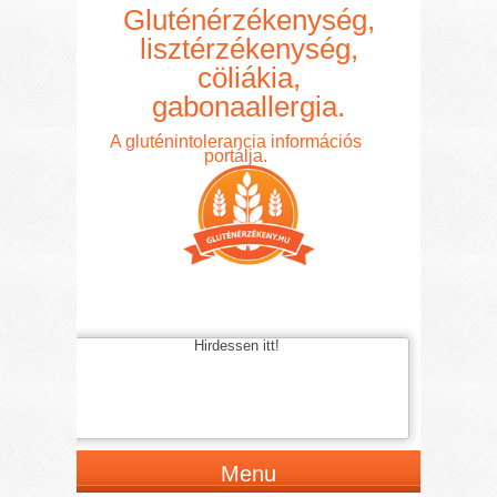
Gluténérzékenység,
lisztérzékenység,
cöliákia,
gabonaallergia.
A gluténintolerancia információs
portálja.
Hirdessen itt!
Menu