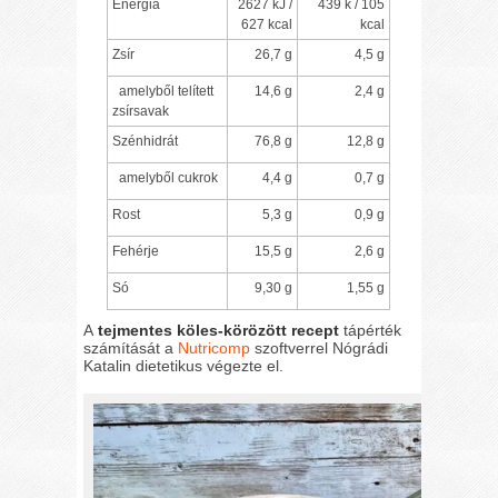
Energia
2627 kJ /
439 k / 105
627 kcal
kcal
Zsír
26,7 g
4,5 g
amelyből telített
14,6 g
2,4 g
zsírsavak
Szénhidrát
76,8 g
12,8 g
amelyből cukrok
4,4 g
0,7 g
Rost
5,3 g
0,9 g
Fehérje
15,5 g
2,6 g
Só
9,30 g
1,55 g
A
tejmentes köles-körözött recept
tápérték
számítását a
Nutricomp
szoftverrel Nógrádi
Katalin dietetikus végezte el.