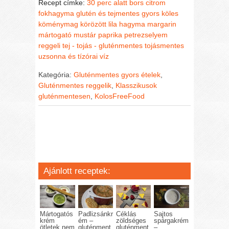
Recept címke:
30 perc alatt
bors
citrom
fokhagyma
glutén és tejmentes
gyors
köles
köménymag
körözött
lila hagyma
margarin
mártogató
mustár
paprika
petrezselyem
reggeli
tej - tojás - gluténmentes
tojásmentes
uzsonna és tízórai
víz
Kategória:
Gluténmentes gyors ételek
,
Gluténmentes reggelik
,
Klasszikusok
gluténmentesen
,
KolosFreeFood
Ajánlott receptek:
Mártogatós
Padlizsánkr
Céklás
Sajtos
krém
ém –
zöldséges
spárgakrém
ötletek nem
gluténment
gluténment
–