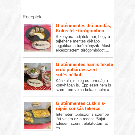
Receptek
Gluténmentes dió bundás,
Kolos féle túrógombóc
Bizonyára tudjátok már, hogy a
tejfehérje mentes diétából
legjobban a túró hiányzik. Most
elkészítettem túrógombócot,...
Gluténmentes hamis fekete
erdő pohárdesszert –
sütés nélkül
Kánikula, meleg és forróság a
konyhában is. Épp ezért nem is
szerettem volna bekapcsolni a...
Gluténmentes cukkinis-
répás sonkás tekercs
Interneten többször is szembe
jött velem ez a recept. Saját
ízlésem szerint alakítottam át
és...