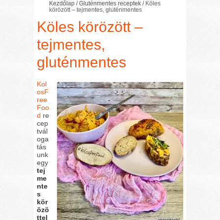
Kezdőlap
/
Gluténmentes receptek
/
Köles
körözött – tejmentes, gluténmentes
Köles körözött –
tejmentes,
gluténmentes
Kol
osF
ree
Foo
d
re
cep
tvál
oga
tás
unk
egy
tej
me
nte
s
kör
özö
ttel