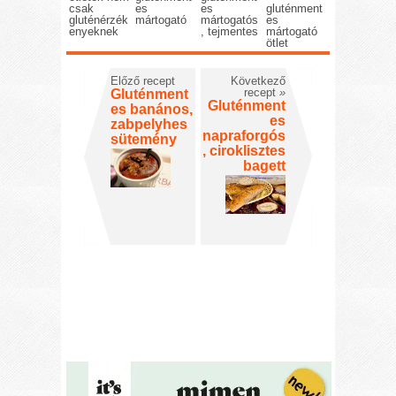
csak
es
es
gluténment
gluténérzék
mártogató
mártogatós
es
enyeknek
, tejmentes
mártogató
ötlet
Előző recept
Következő
recept
»
Gluténment
Gluténment
es banános,
es
zabpelyhes
napraforgós
sütemény
, ciroklisztes
bagett