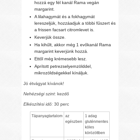
hozzá egy fél kanál Rama vegán
margarint.
A lilahagymát és a fokhagymát
lereszeljük, hozzáadjuk a többi fűszert és
a frissen facsart citromlevet is.
Keverjük össze.
Ha kihűlt, akkor még 1 evőkanál Rama
margarint keverjünk hozzá.
Ettől még krémesebb lesz.
Aprított petrezselyemzölddel,
mikrozöldségekkel kínáljuk.
Jó étvágyat kívánok!
Nehézségi szint
: kezdő
Elkészítési idő:
30 perc
Tápanyagtartalom
az
1 adag
egészben
gluténmentes
köles
körözöttben