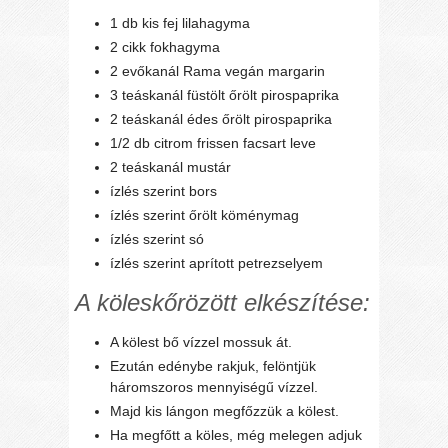
1 db kis fej lilahagyma
2 cikk fokhagyma
2 evőkanál Rama vegán margarin
3 teáskanál füstölt őrölt pirospaprika
2 teáskanál édes őrölt pirospaprika
1/2 db citrom frissen facsart leve
2 teáskanál mustár
ízlés szerint bors
ízlés szerint őrölt köménymag
ízlés szerint só
ízlés szerint aprított petrezselyem
A köleskőrözött elkészítése:
A kölest bő vízzel mossuk át.
Ezután edénybe rakjuk, felöntjük
háromszoros mennyiségű vízzel.
Majd kis lángon megfőzzük a kölest.
Ha megfőtt a köles, még melegen adjuk