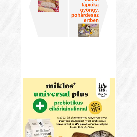
tápióka
gyöngy,
pohárdessz
ertben