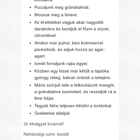
Puculjunk meg gránátalmát.
Mossuk meg a limeot.
Az érettebbet vágjuk akár nagyobb
darabokra és kezdjük el főzni a vízzel,
citromlével.
Amikor már puhul, kézi botmixerrel
pürésítsük, és adjuk hozzá az agar-
agart.
Ismét forraljunk rajta egyet.
Közben egy kissé már kihűlt a tápióka
gyöngy réteg, bátran öntsük a tetejére.
Máris szórjuk tele a felkockázott mangót,
a gránátalma szemeket, és reszeljük rá a
lime héjat.
Tegyük félre teljesen kihűlni a tortánkat.
Szeletelve tálaljuk.
Jó étvágyat kívánok!
Nehézségi szint:
kezdő