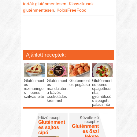
torták gluténmentesen
,
Klasszikusok
gluténmentesen
,
KolosFreeFood
Ajánlott receptek:
Gluténment
Gluténment
Gluténment
Gluténment
es
es
es pogácsa
es epres
rozmaringo
mandulatort
spagetticsi
s – epres –
a kávés-
nta,
szilvás pite
csokoládés
gyümölcsö
krémmel
s spagetti
palacsinta
Előző recept
Következő
recept
»
Gluténment
Gluténment
es sajtos
es őszi
cipó
fekete