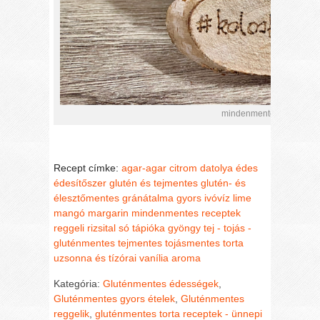
mindenmentes trópusi tor
Recept címke:
agar-agar
citrom
datolya
édes
édesítőszer
glutén és tejmentes
glutén- és
élesztőmentes
gránátalma
gyors
ivóvíz
lime
mangó
margarin
mindenmentes receptek
reggeli
rizsital
só
tápióka gyöngy
tej - tojás -
gluténmentes
tejmentes
tojásmentes
torta
uzsonna és tízórai
vanília aroma
Kategória:
Gluténmentes édességek
,
Gluténmentes gyors ételek
,
Gluténmentes
reggelik
,
gluténmentes torta receptek - ünnepi