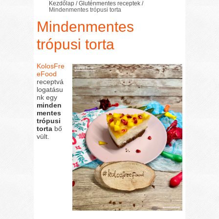
Kezdőlap
/
Gluténmentes receptek
/
Mindenmentes trópusi torta
Mindenmentes
trópusi torta
KolosFre
eFood
receptvá
logatásu
nk egy
minden
mentes
trópusi
torta
bő
vült.