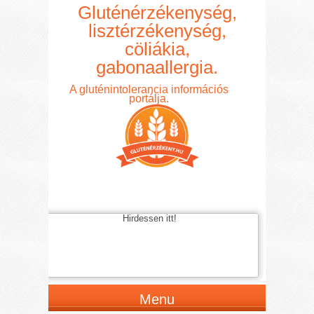
Gluténérzékenység,
lisztérzékenység,
cöliákia,
gabonaallergia.
A gluténintolerancia információs
portálja.
Hirdessen itt!
Menu