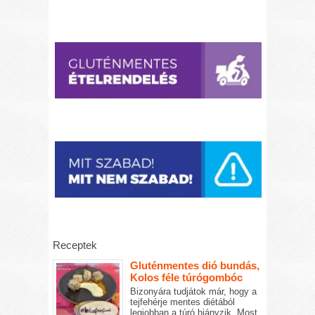
Receptek
Gluténmentes dió bundás,
Kolos féle túrógombóc
Bizonyára tudjátok már, hogy a
tejfehérje mentes diétából
legjobban a túró hiányzik. Most