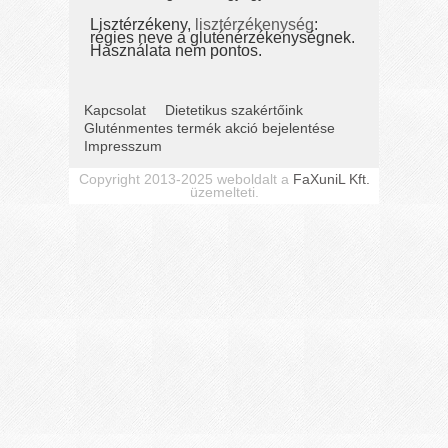
Lisztérzékeny,
lisztérzékenység
:
régies neve a gluténérzékenységnek.
Használata nem pontos.
Kapcsolat
Dietetikus szakértőink
Gluténmentes termék akció bejelentése
Impresszum
Copyright 2013-2025 weboldalt a
FaXuniL Kft.
üzemelteti.