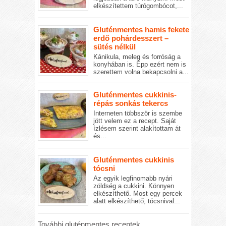
elkészítettem túrógombócot,...
Gluténmentes hamis fekete
erdő pohárdesszert –
sütés nélkül
Kánikula, meleg és forróság a
konyhában is. Épp ezért nem is
szerettem volna bekapcsolni a...
Gluténmentes cukkinis-
répás sonkás tekercs
Interneten többször is szembe
jött velem ez a recept. Saját
ízlésem szerint alakítottam át
és...
Gluténmentes cukkinis
tócsni
Az egyik legfinomabb nyári
zöldség a cukkini. Könnyen
elkészíthető. Most egy percek
alatt elkészíthető, tócsnival...
További gluténmentes receptek