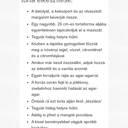
A datolyát, a kekszport és az olvasztott
margarint keverjük össze.
Egy nagyobb, 26 cm-es tortaforma aljába
egyenletesen tapicskoljuk el a masszát.
Tegyük hideg helyre hűlni.
Közben a tápióka gyöngyöket főzzük
meg a növényi tejjel, vízzel, citromlével
és a citromhéjával.
Amikor már kezd összeállni, adjuk hozzá
az édesítőt és a vanília aromát.
Egyet forraljunk rajta az agar-agarral.
A forrás során fejti ki a jótékony,
zselatinhoz hasonló hatását az agar-
agar.
Öntsük rá ezt torta alján lévő „tésztára”.
Tegyük hideg helyre hűlni.
Addig is jöhet a mangók pucolása.
A kissé keményebbet vágjuk apróbb
kockákra.