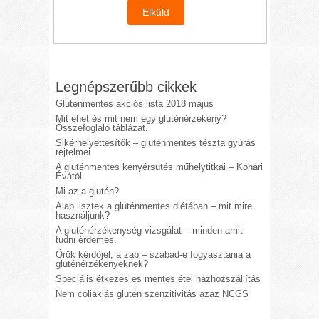
Legnépszerűbb cikkek
Gluténmentes akciós lista 2018 május
Mit ehet és mit nem egy gluténérzékeny?
Összefoglaló táblázat.
Sikérhelyettesítők – gluténmentes tészta gyúrás
rejtelmei
A gluténmentes kenyérsütés műhelytitkai – Kohári
Évától
Mi az a glutén?
Alap lisztek a gluténmentes diétában – mit mire
használjunk?
A gluténérzékenység vizsgálat – minden amit
tudni érdemes.
Örök kérdőjel, a zab – szabad-e fogyasztania a
gluténérzékenyeknek?
Speciális étkezés és mentes étel házhozszállítás
Nem cöliákiás glutén szenzitivitás azaz NCGS