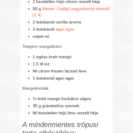
2 kezeletlen héjú citrom reszelt héja
50 g
Mester Család negyedannyi édesítő
(1:4)
2 teáskanál vanília aroma
2 teáskanál
agar-agar
csipet só
Tetejére mangókrém:
1 egész érett mangó
1,5 dl víz
fél citrom frissen facsart leve
1 teáskanál agar-agar
Mangókockák:
½ érett mangó kockákra vágva
30 g gránátalma szemek
fél kezeletlen héjú lime reszelt héja
A mindenmentes trópusi
torta elkészítése: