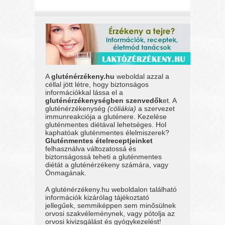
A
gluténérzékeny.hu
weboldal azzal a
céllal jött létre, hogy biztonságos
információkkal lássa el a
gluténérzékenységben szenvedők
et. A
gluténérzékenység
(cöliákia)
a szervezet
immunreakciója a gluténere. Kezelése
gluténmentes diétával lehetséges. Hol
kaphatóak gluténmentes élelmiszerek?
Gluténmentes ételreceptjeinket
felhasználva változatossá és
biztonságossá teheti a gluténmentes
diétát a gluténérzékeny számára, vagy
Önmagának.
A gluténérzékeny.hu weboldalon található
információk kizárólag tájékoztató
jellegűek, semmiképpen sem minősülnek
orvosi szakvéleménynek, vagy pótolja az
orvosi kivizsgálást és gyógykezelést!