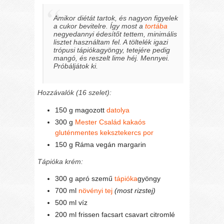
Amikor diétát tartok, és nagyon figyelek
a cukor bevitelre. Így most a
tortába
negyedannyi édesítőt tettem, minimális
lisztet használtam fel. A töltelék igazi
trópusi tápiókagyöngy, tetejére pedig
mangó, és reszelt lime héj. Mennyei.
Próbáljátok ki.
Hozzávalók (16 szelet):
150 g magozott
datolya
300 g
Mester Család kakaós
gluténmentes keksztekercs por
150 g Ráma vegán margarin
Tápióka krém:
300 g apró szemű
tápióka
gyöngy
700 ml
növényi tej
(most rizstej)
500 ml víz
200 ml frissen facsart csavart citromlé