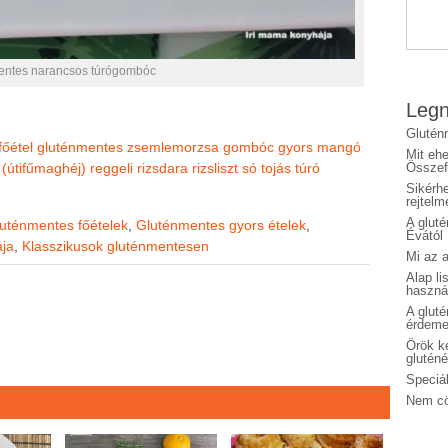
entes narancsos túrógombóc
Legn
Glutén
főétel
gluténmentes zsemlemorzsa
gombóc
gyors
mangó
Mit eh
 (útifűmaghéj)
reggeli
rizsdara
rizsliszt
só
tojás
túró
Összefo
Sikérhe
rejtelm
A glut
uténmentes főételek
,
Gluténmentes gyors ételek
,
Évától
ája
,
Klasszikusok gluténmentesen
Mi az a
Alap li
haszná
A glut
érdeme
Örök ké
glutén
Speciál
Nem cö