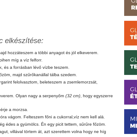
 elkészítése:
majd hozzáteszem a többi anyagot és jól elkeverem.
pihen míg a víz felforr.
 és a forrásban lévő vízbe teszem.
g főzöm, majd szűrőkanállal tálba szedem.
arint felolvasztom, beleteszem a zsemlemorzsát,
keverem. Olyan nagy a serpenyőm
(32 cm)
, hogy egyszerre
érje a morzsa.
róra vágom. Felteszem főni a cukorral,víz nem kell alá.
ég édes a gyümölcs. Én egy picit tettem, sűrűre főzöm.
agut, villával törtem át, azt szerettem volna hogy ne híg