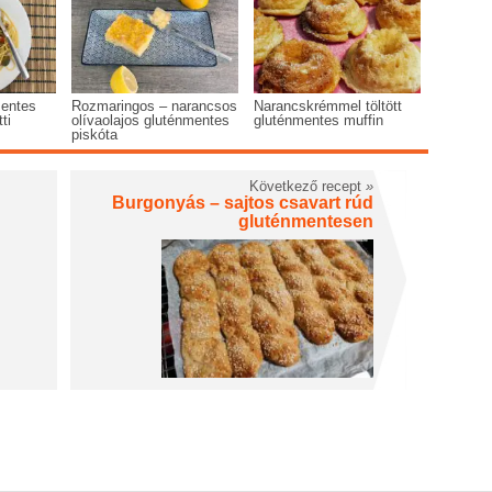
mentes
Rozmaringos – narancsos
Narancskrémmel töltött
ti
olívaolajos gluténmentes
gluténmentes muffin
piskóta
Következő recept
»
Burgonyás – sajtos csavart rúd
gluténmentesen