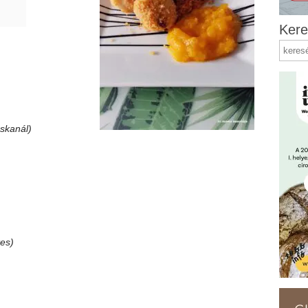
Kere
áskanál)
es)