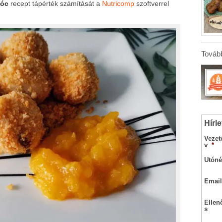
bóc
recept tápérték számítását a
Nutricomp
szoftverrel
Tovább
Hírle
Vezet
v
*
Utóné
Email
Ellen
s