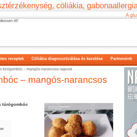
ztérzékenység, cöliákia, gabonaallergia
A glu
dessen itt!
tes receptek
Cöliákia diagnosztizálása és kezelése
Partnereink
s túrógombóc – mangós-narancsos raguval
mbóc – mangós-narancsos
s túrógombóc
 ne