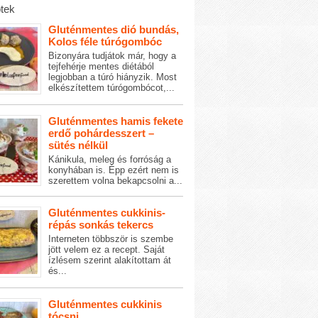
tek
Gluténmentes dió bundás,
Kolos féle túrógombóc
Bizonyára tudjátok már, hogy a
tejfehérje mentes diétából
legjobban a túró hiányzik. Most
elkészítettem túrógombócot,...
Gluténmentes hamis fekete
erdő pohárdesszert –
sütés nélkül
Kánikula, meleg és forróság a
konyhában is. Épp ezért nem is
szerettem volna bekapcsolni a...
Gluténmentes cukkinis-
répás sonkás tekercs
Interneten többször is szembe
jött velem ez a recept. Saját
ízlésem szerint alakítottam át
és...
Gluténmentes cukkinis
tócsni