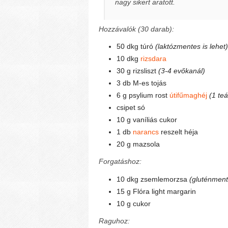
nagy sikert aratott.
Hozzávalók (30 darab):
50 dkg túró
(laktózmentes is lehet)
10 dkg
rizsdara
30 g rizsliszt
(3-4 evőkanál)
3 db M-es tojás
6 g psylium rost
útifűmaghéj
(1 te
csipet só
10 g vaníliás cukor
1 db
narancs
reszelt héja
20 g mazsola
Forgatáshoz:
10 dkg zsemlemorzsa
(gluténment
15 g Flóra light margarin
10 g cukor
Raguhoz: