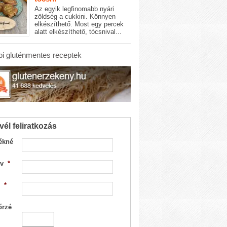
Az egyik legfinomabb nyári
zöldség a cukkini. Könnyen
elkészíthető. Most egy percek
alatt elkészíthető, tócsnival...
i gluténmentes receptek
vél feliratkozás
ékné
v
*
*
őrzé