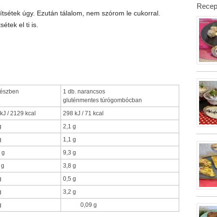
Recep
ítsétek úgy. Ezután tálalom, nem szórom le cukorral.
étek el ti is.
gészben
1 db. narancsos
gluténmentes túrógombócban
kJ / 2129 kcal
298 kJ / 71 kcal
g
2,1 g
g
1,1 g
 g
9,3 g
 g
3,8 g
g
0,5 g
g
3,2 g
g
0,09 g