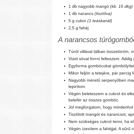
1 db nagyobb mangó
(kb. 15 dkg)
1 db narancs
(tisztítva)
5 g cukor
(1 teáskanál)
2,5 g fahéj
A narancsos túrógombóc
Túrót villával tálban összetöröm, 
Vizet sóval forrni felteszem. Addig 
Egyforma gombócokat gömbölyítek,
Mikor feljön a tetejére, pár perci
Nagyobb méretű serpenyőben marg
lepirítom.
Végén beleteszem a cukrot és el
belefér az összes gombóc.
Jól megforgatom, hogy mindenhol 
Tisztított mangót és narancsot, ap
Nem szükséges cukrot tenni, ha el
Végén ízesítem a fahéjjal. A sűrű r