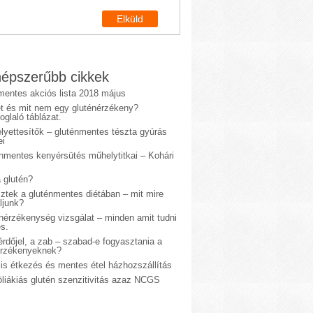
épszerűbb cikkek
mentes akciós lista 2018 május
et és mit nem egy gluténérzékeny?
glaló táblázat.
lyettesítők – gluténmentes tészta gyúrás
ei
énmentes kenyérsütés műhelytitkai – Kohári
 glutén?
sztek a gluténmentes diétában – mit mire
ljunk?
énérzékenység vizsgálat – minden amit tudni
s.
rdőjel, a zab – szabad-e fogyasztania a
érzékenyeknek?
is étkezés és mentes étel házhozszállítás
liákiás glutén szenzitivitás azaz NCGS