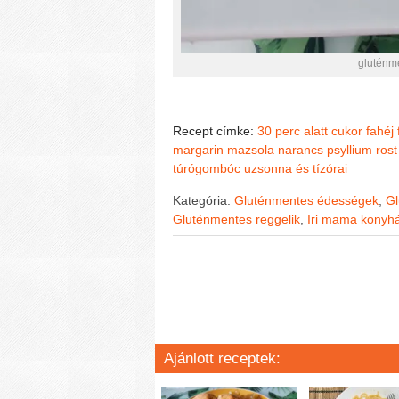
gluténm
Recept címke:
30 perc alatt
cukor
fahéj
margarin
mazsola
narancs
psyllium rost
túrógombóc
uzsonna és tízórai
Kategória:
Gluténmentes édességek
,
Gl
Gluténmentes reggelik
,
Iri mama konyh
Ajánlott receptek: