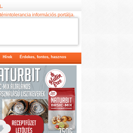
.
ténintolerancia információs portálja.
Hírek
Érdekes, fontos, hasznos