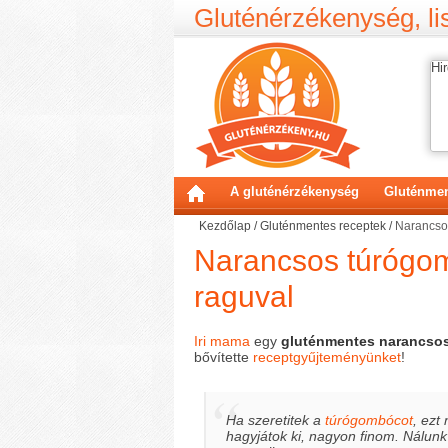
Gluténérzékenység, lis
Hir
A gluténérzékenység
Gluténmen
Kezdőlap
/
Gluténmentes receptek
/
Narancso
Narancsos túrógo
raguval
Iri mama
egy
gluténmentes narancso
bővítette
receptgyűjteményünket
!
Ha szeretitek a
túrógombócot
, ezt
hagyjátok ki, nagyon finom. Nálunk