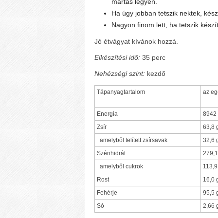
mártás legyen.
Ha úgy jobban tetszik nektek, kész
Nagyon finom lett, ha tetszik készíts
Jó étvágyat kívánok hozzá.
Elkészítési idő:
35 perc
Nehézségi szint:
kezdő
Tápanyagtartalom
az e
Energia
8942 
Zsír
63,8 
amelyből telített zsírsavak
32,6 
Szénhidrát
279,1
amelyből cukrok
113,9
Rost
16,0 
Fehérje
95,5 
Só
2,66 