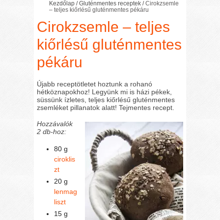
Kezdőlap
/
Gluténmentes receptek
/
Cirokzsemle
– teljes kiőrlésű gluténmentes pékáru
Cirokzsemle – teljes
kiőrlésű gluténmentes
pékáru
Újabb receptötletet hoztunk a rohanó
hétköznapokhoz! Legyünk mi is házi pékek,
süssünk ízletes, teljes kiőrlésű gluténmentes
zsemléket pillanatok alatt! Tejmentes recept.
Hozzávalók
2 db-hoz:
80 g
ciroklis
zt
20 g
lenmag
liszt
15 g