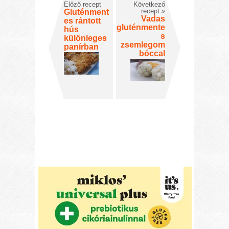
Előző recept
Következő
recept
»
Gluténment
Vadas
es rántott
gluténmente
hús
s
különleges
zsemlegom
panírban
bóccal