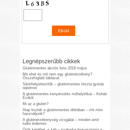
Legnépszerűbb cikkek
Gluténmentes akciós lista 2018 május
Mit ehet és mit nem egy gluténérzékeny?
Összefoglaló táblázat.
Sikérhelyettesítők – gluténmentes tészta gyúrás
rejtelmei
A gluténmentes kenyérsütés műhelytitkai – Kohári
Évától
Mi az a glutén?
Alap lisztek a gluténmentes diétában – mit mire
használjunk?
A gluténérzékenység vizsgálat – minden amit
tudni érdemes.
Örök kérdőjel, a zab – szabad-e fogyasztania a