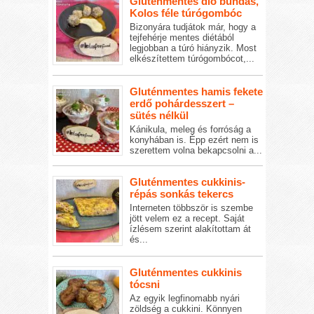
Gluténmentes dió bundás,
Kolos féle túrógombóc
Bizonyára tudjátok már, hogy a
tejfehérje mentes diétából
legjobban a túró hiányzik. Most
elkészítettem túrógombócot,...
Gluténmentes hamis fekete
erdő pohárdesszert –
sütés nélkül
Kánikula, meleg és forróság a
konyhában is. Épp ezért nem is
szerettem volna bekapcsolni a...
Gluténmentes cukkinis-
répás sonkás tekercs
Interneten többször is szembe
jött velem ez a recept. Saját
ízlésem szerint alakítottam át
és...
Gluténmentes cukkinis
tócsni
Az egyik legfinomabb nyári
zöldség a cukkini. Könnyen