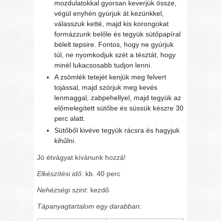
mozdulatokkal gyorsan keverjük össze,
végül enyhén gyúrjuk át kezünkkel,
válasszuk ketté, majd kis korongokat
formázzunk belőle és tegyük sütőpapíral
bélelt tepsire. Fontos, hogy ne gyúrjuk
túl, ne nyomkodjuk szét a tésztát, hogy
minél lukacsosabb tudjon lenni.
A zsömlék tetejét kenjük meg felvert
tojással, majd szórjuk meg kevés
lenmaggal, zabpehellyel, majd tegyük az
előmelegített sütőbe és süssük készre 30
perc alatt.
Sütőből kivéve tegyük rácsra és hagyjuk
kihűlni.
Jó étvágyat kívánunk hozzá!
Elkészítési idő:
kb. 40 perc
Nehézségi szint:
kezdő
Tápanyagtartalom egy darabban: