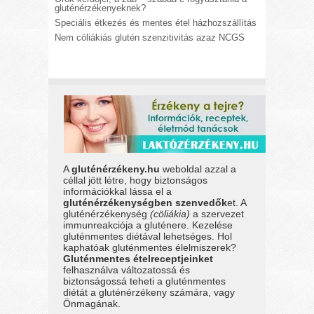
gluténérzékenyeknek?
Speciális étkezés és mentes étel házhozszállítás
Nem cöliákiás glutén szenzitivitás azaz NCGS
A
gluténérzékeny.hu
weboldal azzal a
céllal jött létre, hogy biztonságos
információkkal lássa el a
gluténérzékenységben szenvedők
et. A
gluténérzékenység
(cöliákia)
a szervezet
immunreakciója a gluténere. Kezelése
gluténmentes diétával lehetséges. Hol
kaphatóak gluténmentes élelmiszerek?
Gluténmentes ételreceptjeinket
felhasználva változatossá és
biztonságossá teheti a gluténmentes
diétát a gluténérzékeny számára, vagy
Önmagának.