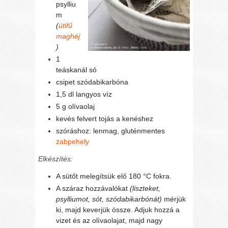
psylliu
m
(
útifű
maghéj
)
1
teáskanál só
csipet szódabikarbóna
1,5 dl langyos víz
5 g olívaolaj
kevés felvert tojás a kenéshez
szóráshoz: lenmag, gluténmentes
zabpehely
Elkészítés:
A sütőt melegítsük elő 180 °C fokra.
A száraz hozzávalókat
(liszteket,
psylliumot, sót, szódabikarbónát)
mérjük
ki, majd keverjük össze. Adjuk hozzá a
vizet és az olívaolajat, majd nagy