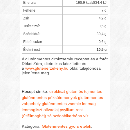
Energia
198,9 kcal/834,4 kJ
Fehérje
7 g
Zsír
4,9 g
Telített zsír
0,5 g
Szénhidrát
30,4 g
Ebből cukor
0,6 g
Élelmi rost
10,5 g
A gluténmentes cirokzsemle receptet és a fotót
Dékei Zóra, dietetikus készítette és
a
www.glutenerzekeny.hu
oldal tulajdonosa
jelenítette meg.
Recept címke:
cirokliszt
glutén és tejmentes
gluténmentes péksütemények
gluténmentes
zabpehely
gluténmentes zsemle
lenmag
lenmagliszt
olívaolaj
psyllium rost
(útifűmaghéj)
só
szódabikarbóna
víz
Kategória:
Gluténmentes gyors ételek
,