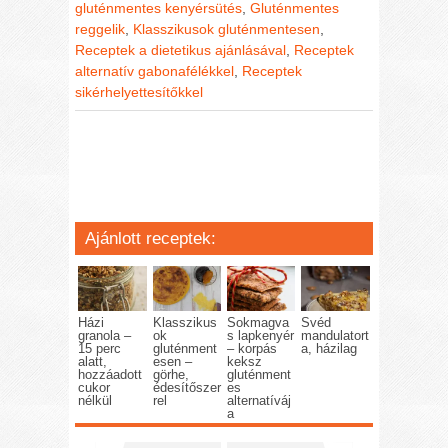
gluténmentes kenyérsütés
,
Gluténmentes
reggelik
,
Klasszikusok gluténmentesen
,
Receptek a dietetikus ajánlásával
,
Receptek
alternatív gabonafélékkel
,
Receptek
sikérhelyettesítőkkel
Ajánlott receptek:
Házi
Klasszikus
Sokmagva
Svéd
granola –
ok
s lapkenyér
mandulatort
15 perc
gluténment
– korpás
a, házilag
alatt,
esen –
keksz
hozzáadott
görhe,
gluténment
cukor
édesítőszer
es
nélkül
rel
alternatíváj
a