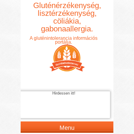
Gluténérzékenység,
lisztérzékenység,
cöliákia,
gabonaallergia.
A gluténintolerancia információs
portálja.
Hirdessen itt!
Menu