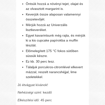
Öntsük hozzá a növényi tejet, olajat és
az olvasztott margarint is.
Keverjük össze alaposan valamennyi
összetevőjét.
Mérjük hozzá az Univerzális
lisztkeveréket.
Egyet kavarintsunk még rajta, és mérjük
ki a kis cupcake papírokba a muffin
tésztát.
Előmelegített 175 °C fokos sütőben
süssük készre.
Ez kb. 30 perc lesz.
Tálaljuk porcukros-citromlével elkevert
mázzal, reszelt narancshéjjal, lime
szeletekkel.
Jó étvágyat kívánok!
Nehézségi szint:
kezdő
Elkészítési idő:
45 perc