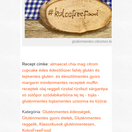
gluténmentes citromos tojás- és cuko
Recept címke:
almaecet
chia mag
citrom
cupcake
édes
édesítőszer
fahéj
glutén és
tejmentes
glutén- és élesztőmentes
gyors
margarin
mindenmentes receptek
muffin
receptek
olaj
reggeli
rizsital
rizsliszt
sárgarépa
só
sütőpor
szódabikarbóna
tej
tej - tojás -
gluténmentes
tojásmentes
uzsonna és tízórai
Kategória:
Gluténmentes édességek
,
Gluténmentes gyors ételek
,
Gluténmentes
reggelik
,
Klasszikusok gluténmentesen
,
KolosFreeFood