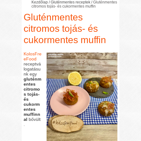
Kezdőlap
/
Gluténmentes receptek
/
Gluténmentes
citromos tojás- és cukormentes muffin
Gluténmentes
citromos tojás- és
cukormentes muffin
KolosFre
eFood
receptvá
logatásu
nk egy
gluténm
entes
citromo
s tojás-
és
cukorm
entes
muffinn
al
bővült
.