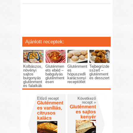
Ajánlott receptek:
Kolbászos,
Gluténmen
Gluténment
Tejbegrízde
növényi
ets ebéd –
es
sszert –
sajtos
babgulyás
hópuszedli
gluténment
burgonyás
gluténment
karácsonyi
es desszert
gluténment
esen
receptötlet
es falatkák
Előző recept
Következő
recept
»
Gluténment
Gluténment
es vaníliás,
es sajtos
citrusos
kenyér
kalács