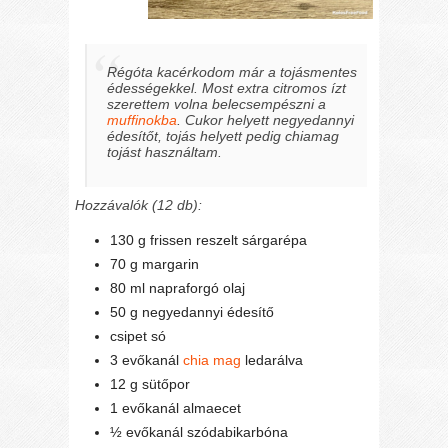
Régóta kacérkodom már a tojásmentes
édességekkel. Most extra citromos ízt
szerettem volna belecsempészni a
muffinokba
. Cukor helyett negyedannyi
édesítőt, tojás helyett pedig chiamag
tojást használtam.
Hozzávalók (12 db):
130 g frissen reszelt sárgarépa
70 g margarin
80 ml napraforgó olaj
50 g negyedannyi édesítő
csipet só
3 evőkanál
chia mag
ledarálva
12 g sütőpor
1 evőkanál almaecet
½ evőkanál szódabikarbóna