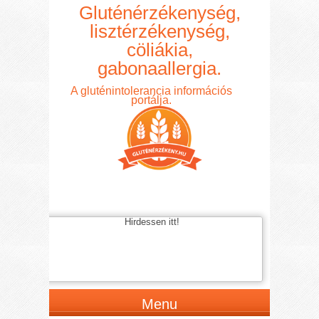
Gluténérzékenység,
lisztérzékenység,
cöliákia,
gabonaallergia.
A gluténintolerancia információs
portálja.
Hirdessen itt!
Menu