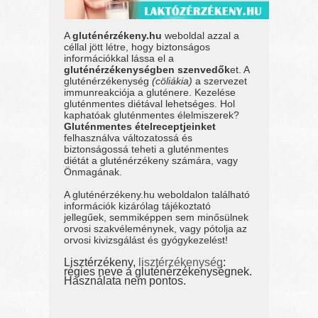
A
gluténérzékeny.hu
weboldal azzal a
céllal jött létre, hogy biztonságos
információkkal lássa el a
gluténérzékenységben szenvedők
et. A
gluténérzékenység
(cöliákia)
a szervezet
immunreakciója a gluténere. Kezelése
gluténmentes diétával lehetséges. Hol
kaphatóak gluténmentes élelmiszerek?
Gluténmentes ételreceptjeinket
felhasználva változatossá és
biztonságossá teheti a gluténmentes
diétát a gluténérzékeny számára, vagy
Önmagának.
A gluténérzékeny.hu weboldalon található
információk kizárólag tájékoztató
jellegűek, semmiképpen sem minősülnek
orvosi szakvéleménynek, vagy pótolja az
orvosi kivizsgálást és gyógykezelést!
Lisztérzékeny,
lisztérzékenység
:
régies neve a gluténérzékenységnek.
Használata nem pontos.