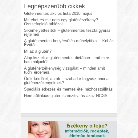
Legnépszerűbb cikkek
Gluténmentes akciós lista 2018 május
Mit ehet és mit nem egy gluténérzékeny?
Összefoglaló táblázat.
Sikérhelyettesítők – gluténmentes tészta gyúrás
rejtelmei
A gluténmentes kenyérsütés műhelytitkai – Kohári
Évától
Mi az a glutén?
Alap lisztek a gluténmentes diétában – mit mire
használjunk?
A gluténérzékenység vizsgálat – minden amit
tudni érdemes.
Örök kérdőjel, a zab – szabad-e fogyasztania a
gluténérzékenyeknek?
Speciális étkezés és mentes étel házhozszállítás
Nem cöliákiás glutén szenzitivitás azaz NCGS