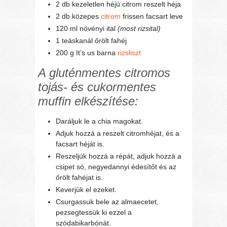
2 db kezeletlen héjú citrom reszelt héja
2 db közepes
citrom
frissen facsart leve
120 ml növényi ital
(most rizsital)
1 teáskanál őrölt fahéj
200 g It’s us barna
rizsliszt
A gluténmentes citromos
tojás- és cukormentes
muffin elkészítése:
Daráljuk le a chia magokat.
Adjuk hozzá a reszelt citromhéjat, és a
facsart héját is.
Reszeljük hozzá a répát, adjuk hozzá a
csipet só, negyedannyi édesítőt és az
őrölt fahéjat is.
Keverjük el ezeket.
Csurgassuk bele az almaecetet,
pezsegtessük ki ezzel a
szódabikarbónát.