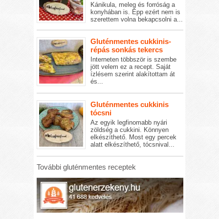
Kánikula, meleg és forróság a
konyhában is. Épp ezért nem is
szerettem volna bekapcsolni a...
Gluténmentes cukkinis-
répás sonkás tekercs
Interneten többször is szembe
jött velem ez a recept. Saját
ízlésem szerint alakítottam át
és...
Gluténmentes cukkinis
tócsni
Az egyik legfinomabb nyári
zöldség a cukkini. Könnyen
elkészíthető. Most egy percek
alatt elkészíthető, tócsnival...
További gluténmentes receptek