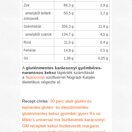
Zsír
86,3 g
2,9 g
amelyből telített
50,5 g
1,7 g
zsírsavak
Szénhidrát
356,3 g
11,9 g
amelyből cukrok
134,7 g
4,5 g
Rost
11,0 g
0,4 g
Fehérje
14,9 g
0,5 g
Só
1,39 g
0,05 g
A
gluténmentes karácsonyi gyömbéres-
narancsos keksz
tápérték számítását
a
Nutricomp
szoftverrel Nógrádi Katalin
dietetikus végezte el.
Recept címke:
30 perc alatt
glutén és
tejmentes
glutén- és élesztőmentes
gluténmentes keksz
gyömbér
gyors
It's us
Miklo's universal mix lisztkeverék
karácsonyi
GM receptek
keksz
lisztkeverék
margarin
narancs
pecsételhető keksz
porcukor
reggeli