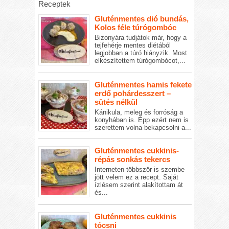
Receptek
Gluténmentes dió bundás,
Kolos féle túrógombóc
Bizonyára tudjátok már, hogy a
tejfehérje mentes diétából
legjobban a túró hiányzik. Most
elkészítettem túrógombócot,...
Gluténmentes hamis fekete
erdő pohárdesszert –
sütés nélkül
Kánikula, meleg és forróság a
konyhában is. Épp ezért nem is
szerettem volna bekapcsolni a...
Gluténmentes cukkinis-
répás sonkás tekercs
Interneten többször is szembe
jött velem ez a recept. Saját
ízlésem szerint alakítottam át
és...
Gluténmentes cukkinis
tócsni