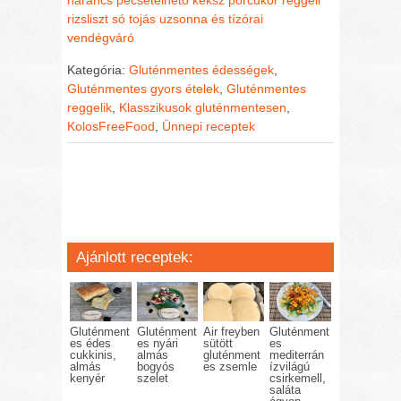
rizsliszt
só
tojás
uzsonna és tízórai
vendégváró
Kategória:
Gluténmentes édességek
,
Gluténmentes gyors ételek
,
Gluténmentes
reggelik
,
Klasszikusok gluténmentesen
,
KolosFreeFood
,
Ünnepi receptek
Ajánlott receptek:
Gluténment
Gluténment
Air freyben
Gluténment
es édes
es nyári
sütött
es
cukkinis,
almás
gluténment
mediterrán
almás
bogyós
es zsemle
ízvilágú
kenyér
szelet
csirkemell,
saláta