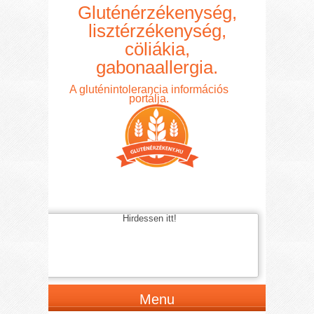
Gluténérzékenység,
lisztérzékenység,
cöliákia,
gabonaallergia.
A gluténintolerancia információs
portálja.
Hirdessen itt!
Menu