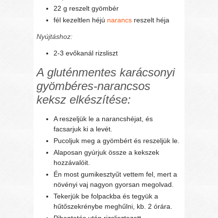
22 g reszelt gyömbér
fél kezeltlen héjú
narancs
reszelt héja
Nyújtáshoz:
2-3 evőkanál rizsliszt
A gluténmentes karácsonyi
gyömbéres-narancsos
keksz elkészítése:
A reszeljük le a narancshéjat, és
facsarjuk ki a levét.
Pucoljuk meg a gyömbért és reszeljük le.
Alaposan gyúrjuk össze a kekszek
hozzávalóit.
Én most gumikesztyűt vettem fel, mert a
növényi vaj nagyon gyorsan megolvad.
Tekerjük be folpackba és tegyük a
hűtőszekrénybe meghűlni, kb. 2 órára.