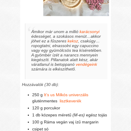
Amikor már unom a millió
karácsonyi
édességet, a szokásos menüt…akkor
jöhet ez a fűszeres
keksz
, csakúgy…
ropogtatni, elnassolni egy capuccino
vagy egy gyümölcsös tea kíséretében.
A gyömbér ízét a narancs mennyein
kiegészíti. Pillanatok alatt kész, akár
váratlanul is betoppanó
vendégeink
számára is elkészíthető.
Hozzávalók (30 db):
250 g
It’s us Milkós univerzális
gluténmentes
lisztkeverék
120 g porcukor
1 db közepes méretű
(M-es)
egész tojás
100 g Ráma vegán vaj ízű margarin
csipet só