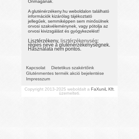
Önmagának.
A gluténérzékeny.hu weboldalon található
információk kizárólag tájékoztató
jellegűek, semmiképpen sem minősülnek
orvosi szakvéleménynek, vagy pótolja az
orvosi kivizsgálást és gyógykezelést!
Lisztérzékeny,
lisztérzékenység
:
régies neve a gluténérzékenységnek.
Használata nem pontos.
Kapcsolat
Dietetikus szakértőink
Gluténmentes termék akció bejelentése
Impresszum
Copyright 2013-2025 weboldalt a
FaXuniL Kft.
üzemelteti.