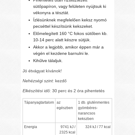
Pihentetés után rizslisztezett
sütőpapíron, vagy felületen nyújtsuk ki
vékonyra a tésztát.
Ízlésünknek megfelelően keksz nyomó
pecséttel készítsünk kekszeket.
Előmelegített 160 °C fokos sütőben kb.
10-14 perc alatt készre sütjük.
Akkor a legjobb, amikor éppen már a
végén el kezdene barnulni le.
Kihűlve tálaljuk.
Jó étvágyat kívánok!
Nehézségi szint:
kezdő
Elkészítési idő:
30 perc és 2 óra pihentetés
Tápanyagtartalom
az
1 db. gluténmentes
egészben
gyömbéres-
narancsos
kekszben
Energia
9741 kJ /
324 kJ / 77 kcal
2325 kcal