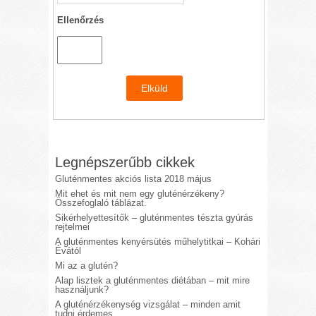
Ellenőrzés
Legnépszerűbb cikkek
Gluténmentes akciós lista 2018 május
Mit ehet és mit nem egy gluténérzékeny?
Összefoglaló táblázat.
Sikérhelyettesítők – gluténmentes tészta gyúrás
rejtelmei
A gluténmentes kenyérsütés műhelytitkai – Kohári
Évától
Mi az a glutén?
Alap lisztek a gluténmentes diétában – mit mire
használjunk?
A gluténérzékenység vizsgálat – minden amit
tudni érdemes.