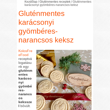
Kezdőlap
/
Gluténmentes receptek
/
Gluténmentes
karácsonyi gyömbéres-narancsos keksz
Gluténmentes
karácsonyi
gyömbéres-
narancsos keksz
KolosFre
eFood
receptvá
logatásu
nk egy
gluténm
entes
karácso
nyi
gyömbé
res-
narancs
os
kekssze
l
bővült.