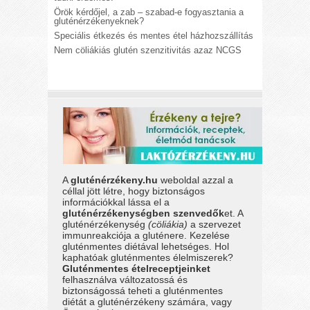
Örök kérdőjel, a zab – szabad-e fogyasztania a
gluténérzékenyeknek?
Speciális étkezés és mentes étel házhozszállítás
Nem cöliákiás glutén szenzitivitás azaz NCGS
A
gluténérzékeny.hu
weboldal azzal a
céllal jött létre, hogy biztonságos
információkkal lássa el a
gluténérzékenységben szenvedők
et. A
gluténérzékenység
(cöliákia)
a szervezet
immunreakciója a gluténere. Kezelése
gluténmentes diétával lehetséges. Hol
kaphatóak gluténmentes élelmiszerek?
Gluténmentes ételreceptjeinket
felhasználva változatossá és
biztonságossá teheti a gluténmentes
diétát a gluténérzékeny számára, vagy