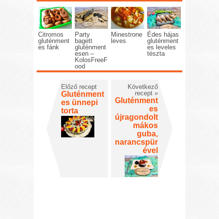
Citromos
Party
Minestrone
Édes hájas
gluténment
bagett
leves
gluténment
es fánk
gluténment
es leveles
esen –
tészta
KolosFreeF
ood
Előző recept
Következő
recept
»
Gluténment
Gluténment
es ünnepi
es
torta
újragondolt
mákos
guba,
narancspür
ével