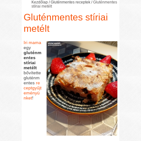
Kezdőlap
/
Gluténmentes receptek
/
Gluténmentes
stíriai metélt
Gluténmentes stíriai
metélt
Iri mama
egy
gluténm
entes
stíriai
metélt
bővítette
gluténm
entes
re
ceptgyűjt
eményü
nket
!