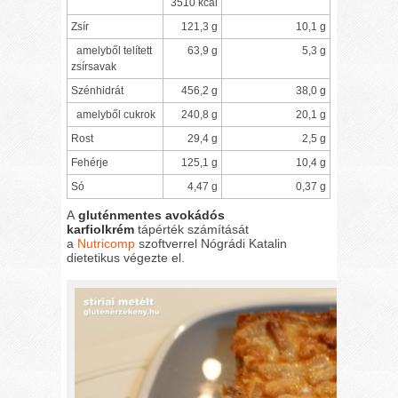
3510 kcal
Zsír
121,3 g
10,1 g
amelyből telített
63,9 g
5,3 g
zsírsavak
Szénhidrát
456,2 g
38,0 g
amelyből cukrok
240,8 g
20,1 g
Rost
29,4 g
2,5 g
Fehérje
125,1 g
10,4 g
Só
4,47 g
0,37 g
A
gluténmentes avokádós
karfiolkrém
tápérték számítását
a
Nutricomp
szoftverrel Nógrádi Katalin
dietetikus végezte el.