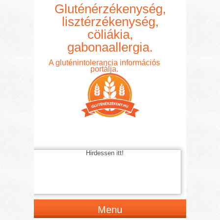
Gluténérzékenység,
lisztérzékenység,
cöliákia,
gabonaallergia.
A gluténintolerancia információs
portálja.
Hirdessen itt!
Menu