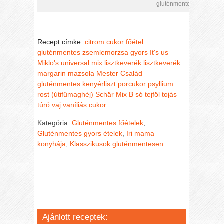
gluténmentes stíriai meté
Recept címke:
citrom
cukor
főétel
gluténmentes zsemlemorzsa
gyors
It's us
Miklo's universal mix lisztkeverék
lisztkeverék
margarin
mazsola
Mester Család
gluténmentes kenyérliszt
porcukor
psyllium
rost (útifűmaghéj)
Schär Mix B
só
tejföl
tojás
túró
vaj
vaníliás cukor
Kategória:
Gluténmentes főételek
,
Gluténmentes gyors ételek
,
Iri mama
konyhája
,
Klasszikusok gluténmentesen
Ajánlott receptek: