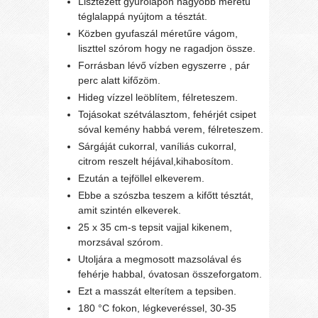
Lisztezett gyúrólapon nagyobb méretű
téglalappá nyújtom a tésztát.
Közben gyufaszál méretűre vágom,
liszttel szórom hogy ne ragadjon össze.
Forrásban lévő vízben egyszerre , pár
perc alatt kifőzöm.
Hideg vízzel leöblítem, félreteszem.
Tojásokat szétválasztom, fehérjét csipet
sóval kemény habbá verem, félreteszem.
Sárgáját cukorral, vaníliás cukorral,
citrom reszelt héjával,kihabosítom.
Ezután a tejföllel elkeverem.
Ebbe a szószba teszem a kifőtt tésztát,
amit szintén elkeverek.
25 x 35 cm-s tepsit vajjal kikenem,
morzsával szórom.
Utoljára a megmosott mazsolával és
fehérje habbal, óvatosan összeforgatom.
Ezt a masszát elterítem a tepsiben.
180 °C fokon, légkeveréssel, 30-35