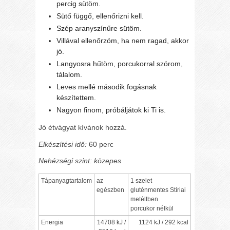
percig sütöm.
Sütő függő, ellenőrizni kell.
Szép aranyszínűre sütöm.
Villával ellenőrzöm, ha nem ragad, akkor
jó.
Langyosra hűtöm, porcukorral szórom,
tálalom.
Leves mellé második fogásnak
készítettem.
Nagyon finom, próbáljátok ki Ti is.
Jó étvágyat kívánok hozzá.
Elkészítési idő:
60 perc
Nehézségi szint:
közepes
Tápanyagtartalom
az
1 szelet
egészben
gluténmentes Stíriai
metéltben
porcukor nélkül
Energia
14708 kJ /
1124 kJ / 292 kcal