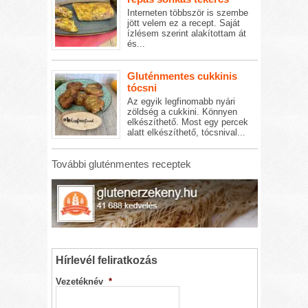
Interneten többször is szembe
jött velem ez a recept. Saját
ízlésem szerint alakítottam át
és...
Gluténmentes cukkinis
tócsni
Az egyik legfinomabb nyári
zöldség a cukkini. Könnyen
elkészíthető. Most egy percek
alatt elkészíthető, tócsnival...
További gluténmentes receptek
Hírlevél feliratkozás
Vezetéknév
*