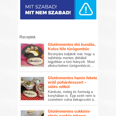
Receptek
Gluténmentes dió bundás,
Kolos féle túrógombóc
Bizonyára tudjátok már, hogy a
tejfehérje mentes diétából
legjobban a túró hiányzik. Most
elkészítettem túrógombócot,...
Gluténmentes hamis fekete
erdő pohárdesszert –
sütés nélkül
Kánikula, meleg és forróság a
konyhában is. Épp ezért nem is
szerettem volna bekapcsolni a...
Gluténmentes cukkinis-
répás sonkás tekercs