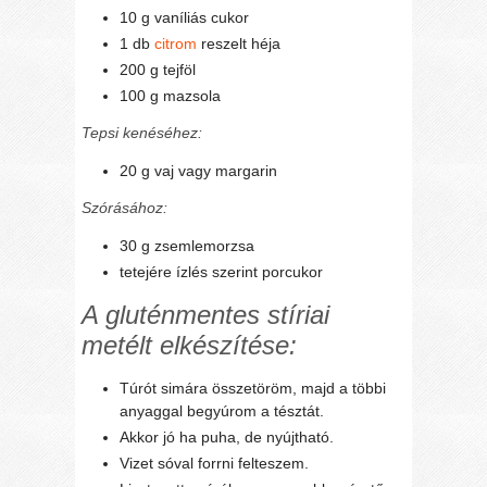
10 g vaníliás cukor
1 db
citrom
reszelt héja
200 g tejföl
100 g mazsola
Tepsi kenéséhez:
20 g vaj vagy margarin
Szórásához:
30 g zsemlemorzsa
tetejére ízlés szerint porcukor
A gluténmentes stíriai
metélt elkészítése:
Túrót simára összetöröm, majd a többi
anyaggal begyúrom a tésztát.
Akkor jó ha puha, de nyújtható.
Vizet sóval forrni felteszem.