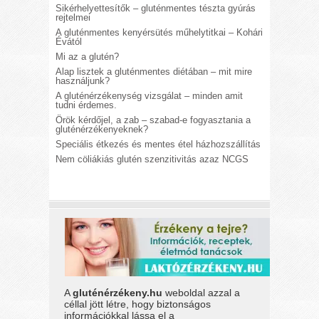
Sikérhelyettesítők – gluténmentes tészta gyúrás
rejtelmei
A gluténmentes kenyérsütés műhelytitkai – Kohári
Évától
Mi az a glutén?
Alap lisztek a gluténmentes diétában – mit mire
használjunk?
A gluténérzékenység vizsgálat – minden amit
tudni érdemes.
Örök kérdőjel, a zab – szabad-e fogyasztania a
gluténérzékenyeknek?
Speciális étkezés és mentes étel házhozszállítás
Nem cöliákiás glutén szenzitivitás azaz NCGS
A
gluténérzékeny.hu
weboldal azzal a
céllal jött létre, hogy biztonságos
információkkal lássa el a