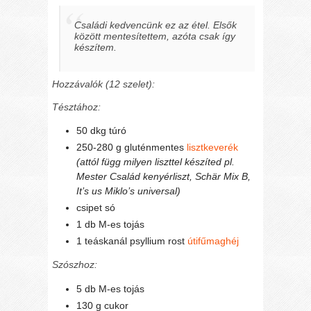
Családi kedvencünk ez az étel. Elsők
között mentesítettem, azóta csak így
készítem.
Hozzávalók (12 szelet):
Tésztához:
50 dkg túró
250-280 g gluténmentes
lisztkeverék
(attól függ milyen liszttel készíted pl.
Mester Család kenyérliszt, Schär Mix B,
It’s us Miklo’s universal)
csipet só
1 db M-es tojás
1 teáskanál psyllium rost
útifűmaghéj
Szószhoz:
5 db M-es tojás
130 g cukor