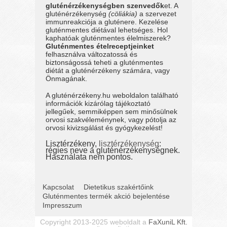
gluténérzékenységben szenvedők
et. A
gluténérzékenység
(cöliákia)
a szervezet
immunreakciója a gluténere. Kezelése
gluténmentes diétával lehetséges. Hol
kaphatóak gluténmentes élelmiszerek?
Gluténmentes ételreceptjeinket
felhasználva változatossá és
biztonságossá teheti a gluténmentes
diétát a gluténérzékeny számára, vagy
Önmagának.
A gluténérzékeny.hu weboldalon található
információk kizárólag tájékoztató
jellegűek, semmiképpen sem minősülnek
orvosi szakvéleménynek, vagy pótolja az
orvosi kivizsgálást és gyógykezelést!
Lisztérzékeny,
lisztérzékenység
:
régies neve a gluténérzékenységnek.
Használata nem pontos.
Kapcsolat
Dietetikus szakértőink
Gluténmentes termék akció bejelentése
Impresszum
Copyright 2013-2025 weboldalt a
FaXuniL Kft.